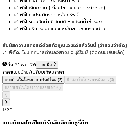
✅
ฟรี!
ค่าส่วนกลางล่วงหน้า 5 ปี
✅
ฟรี!
เงินดาวน์ (เงื่อนไขตามธนาคารกำหนด)
✅
ฟรี!
ค่าประเมินราคาหลักทรัพย์
✅
ฟรี!
ระบบปั๊มน้ำอัตโนมัติ + แท้งค์น้ำสำรอง
✅
ฟรี!
บริการออกแบบและจัดสวนสวยรอบบ้าน
สัมผัสความแกรนด์ด้วยตัวคุณเองได้แล้ววันนี้ (จำนวนจำกัด)
📍
พิกัด:
โซนเทศบาลตำบลอิสาณ จ.บุรีรัมย์ (ติดถนนเส้นหลัก)
ถึง 31 ธ.ค. 26
อ่านเพิ่ม
ราคาแบบบ้าน/เปรียบเทียบราคา
แบบบ้านในโครงการ
ทรัพย์ใหม่
(
2
)
มือสองในโครงการ
มือสอง
(
0
)
ปล่อยเช่าในโครงการ
ปล่อยเช่า
(
0
)
1
/
20
แบบบ้านสไตล์โมเดิร์นอิงลิชลักชูรี่นีซ