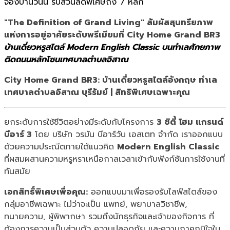
จองบ้านวันนี้ รับส่วนลดพิเศษถึง 7 หลัก
"The Definition of Grand Living" สัมผัสสุนทรียภาพ
แห่งการอยู่อาศัยระดับพรีเมียมที่ City Home Grand BR3
บ้านเดี่ยวหรูสไตล์ Modern English Classic บนทำเลศักยภาพ
ติดถนนหลักโซนเทศบาลตำบลอิสาณ
City Home Grand BR3: บ้านเดี่ยวหรูสไตล์อังกฤษ ทำเล
เทศบาลตำบลอิสาณ บุรีรัมย์ | สิทธิพิเศษเฉพาะคุณ
ยกระดับการใช้ชีวิตอย่างมีระดับกับโครงการ
3 ซิตี้ โฮม แกรนด์
บีอาร์ 3
โดย บริษัท วรมัน บีอาร์วัน เอสเตท จำกัด เราออกแบบ
ด้วยความประณีตภายใต้แนวคิด
Modern English Classic
ที่ผสมผสานความหรูหราเหนือกาลเวลาเข้ากับฟังก์ชันการใช้งานที่
ทันสมัย
เอกสิทธิ์พิเศษเพื่อคุณ:
ออกแบบมาเพื่อรองรับไลฟ์สไตล์ของ
กลุ่มอาชีพเฉพาะ ไม่ว่าจะเป็น แพทย์, พยาบาลวิชาชีพ,
ทนายความ, ผู้พิพากษา รวมถึงนักธุรกิจและเจ้าของกิจการ ที่
ต้องการความเป็นส่วนตัว ความปลอดภัย และความภาคภูมิใจใน