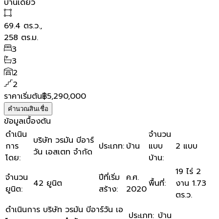
บ้านเดี่ยว
69.4
ตร.ว.,
258
ตร.ม.
3
3
2
2
ราคาเริ่มต้น
฿5,290,000
คำนวณสินเชื่อ
ข้อมูลเบื้องต้น
ดำเนิน
จำนวน
บริษัท วรมัน บีอาร์
การ
ประเภท
:
บ้าน
แบบ
2 แบบ
วัน เอสเตท จำกัด
โดย
:
บ้าน
:
19 ไร่ 2
จำนวน
ปีที่เริ่ม
ค.ศ.
42 ยูนิต
พื้นที่
:
งาน 1.73
ยูนิต
:
สร้าง
:
2020
ตร.ว.
ดำเนินการ
บริษัท วรมัน บีอาร์วัน เอ
ประเภท
:
บ้าน