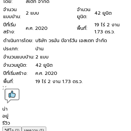
โดย
:
สเตท จำกัด
จำนวน
จำนวน
2 แบบ
42 ยูนิต
แบบบ้าน
:
ยูนิต
:
ปีที่เริ่ม
19 ไร่ 2 งาน
ค.ศ. 2020
พื้นที่
:
สร้าง
:
1.73 ตร.ว.
ดำเนินการโดย
:
บริษัท วรมัน บีอาร์วัน เอสเตท จำกัด
ประเภท
:
บ้าน
จำนวนแบบบ้าน
:
2 แบบ
จำนวนยูนิต
:
42 ยูนิต
ปีที่เริ่มสร้าง
:
ค.ศ. 2020
พื้นที่
:
19 ไร่ 2 งาน 1.73 ตร.ว.
น่า
อยู่
รีวิว
วิดีโอ
(1)
บทความ
(1)