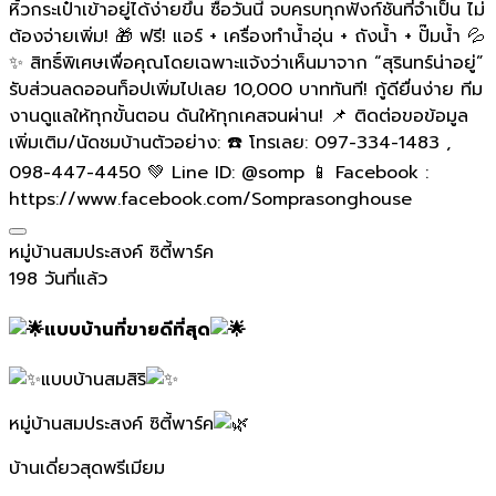
หิ้วกระเป๋าเข้าอยู่ได้ง่ายขึ้น ซื้อวันนี้ จบครบทุกฟังก์ชันที่จำเป็น ไม่
ต้องจ่ายเพิ่ม! 🎁 ฟรี! แอร์ + เครื่องทำน้ำอุ่น + ถังน้ำ + ปั๊มน้ำ 💦
✨ สิทธิ์พิเศษเพื่อคุณโดยเฉพาะแจ้งว่าเห็นมาจาก “สุรินทร์น่าอยู่”
รับส่วนลดออนท็อปเพิ่มไปเลย 10,000 บาททันที! กู้ดียื่นง่าย ทีม
งานดูแลให้ทุกขั้นตอน ดันให้ทุกเคสจนผ่าน! 📌 ติดต่อขอข้อมูล
เพิ่มเติม/นัดชมบ้านตัวอย่าง: ☎️ โทรเลย: 097-334-1483 ,
098-447-4450 💚 Line ID: @somp 📱 Facebook :
https://www.facebook.com/Somprasonghouse
หมู่บ้านสมประสงค์ ซิตี้พาร์ค
198 วันที่แล้ว
แบบบ้านที่ขายดีที่สุด
แบบบ้านสมสิริ
หมู่บ้านสมประสงค์ ซิตี้พาร์ค
บ้านเดี่ยวสุดพรีเมียม