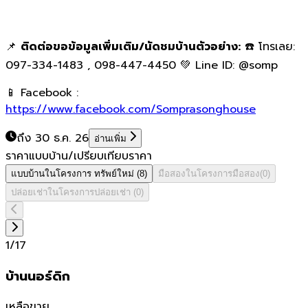
📌
ติดต่อขอข้อมูลเพิ่มเติม/นัดชมบ้านตัวอย่าง:
☎️ โทรเลย:
097-334-1483 , 098-447-4450 💚 Line ID: @somp
📱 Facebook :
https://www.facebook.com/Somprasonghouse
ถึง 30 ธ.ค. 26
อ่านเพิ่ม
ราคาแบบบ้าน/เปรียบเทียบราคา
แบบบ้านในโครงการ
ทรัพย์ใหม่
(
8
)
มือสองในโครงการ
มือสอง
(
0
)
ปล่อยเช่าในโครงการ
ปล่อยเช่า
(
0
)
1
/
17
บ้านนอร์ดิก
เหลือขาย