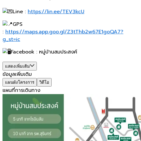
Line :
https://lin.ee/TEV3kcU
GPS
:
https://maps.app.goo.gl/Z3tThb2w67E1goQA7?
g_st=ic
Facebook : หมู่บ้านสมประสงค์
แสดงเพิ่มเติม
ข้อมูลเพิ่มเติม
แผนผังโครงการ
วิดีโอ
แผนที่การเดินทาง