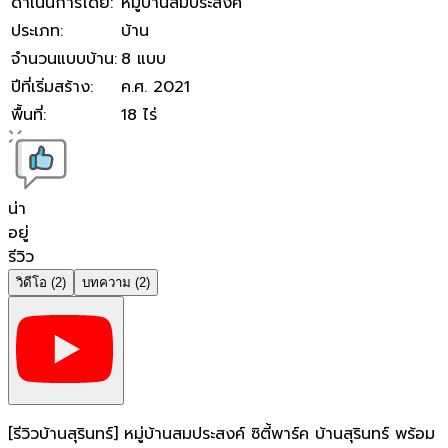
ดำเนินการโดย
:
หมู่บ้านสมประสงค์
ประเภท
:
บ้าน
จำนวนแบบบ้าน
:
8 แบบ
ปีที่เริ่มสร้าง
:
ค.ศ. 2021
พื้นที่
:
18 ไร่
น่า
อยู่
รีวิว
วิดีโอ
(2)
บทความ
(2)
[รีวิวบ้านสุรินทร์] หมู่บ้านสมประสงค์ ซิตี้พาร์ค บ้านสุรินทร์ พร้อม
[