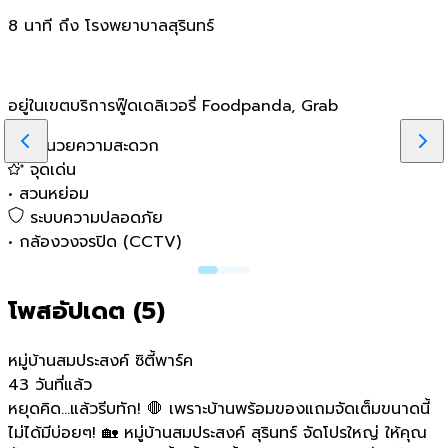
8 นาที ถึง โรงพยาบาลสุรินทร์
อยู่ในเขตบริการฟู๊ดเดลิเวอรี่ Foodpanda, Grab
สิ่งอำนวยความสะดวก
จุดเด่น
•
สวนหย่อม
ระบบความปลอดภัย
•
กล้องวงจรปิด (CCTV)
โพสอัปเดต (
5
)
หมู่บ้านสมประสงค์ ซิตี้พาร์ค
43 วันที่แล้ว
หยุดคิด...แล้วรีบทัก! 🛑 เพราะบ้านพร้อมของแถมจัดเต็มขนาดนี้
ไม่ได้มีบ่อยๆ! 🏡 หมู่บ้านสมประสงค์ สุรินทร์ จัดโปรใหญ่ ให้คุณ