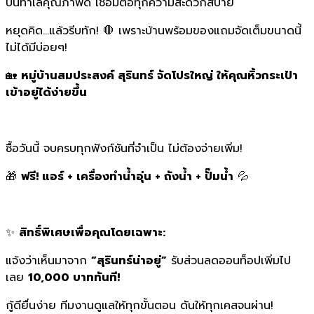
บนทำเลคุณภาพดี เชื่อมต่อทุกความสะดวกสบาย
หยุดคิด...แล้วรีบทัก! 🛑 เพราะบ้านพร้อมของแถมจัดเต็มขนาดนี้
ไม่ได้มีบ่อยๆ!
🏡
หมู่บ้านสมประสงค์ สุรินทร์ จัดโปรใหญ่ ให้คุณหิ้วกระเป๋า
เข้าอยู่ได้ง่ายขึ้น
ซื้อวันนี้ จบครบทุกฟังก์ชันที่จำเป็น ไม่ต้องจ่ายเพิ่ม!
🎁
ฟรี! แอร์ + เครื่องทำน้ำอุ่น + ถังน้ำ + ปั๊มน้ำ
💦
✨
สิทธิ์พิเศษเพื่อคุณโดยเฉพาะ:
แจ้งว่าเห็นมาจาก
“สุรินทร์น่าอยู่”
รับส่วนลดออนท็อปเพิ่มไป
เลย
10,000 บาททันที!
กู้ดียื่นง่าย ทีมงานดูแลให้ทุกขั้นตอน ดันให้ทุกเคสจนผ่าน!