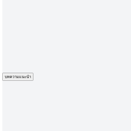
บทความน่าสนใจ
ดูทั้งหมด
อัปเดตข่าวสารและบทความล่าสุด เกี่ยวกับอสังหาริมทรัพย์ใน
ประเทศไทย
บทความแนะนำ