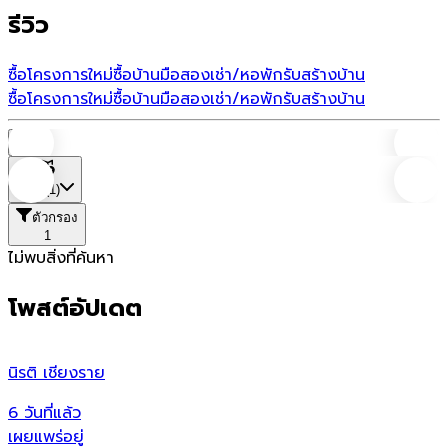
รีวิว
ซื้อโครงการใหม่
ซื้อบ้านมือสอง
เช่า/หอพัก
รับสร้างบ้าน
ซื้อโครงการใหม่
ซื้อบ้านมือสอง
เช่า/หอพัก
รับสร้างบ้าน
บ้าน
ที่ตั้ง
(1)
ตัวกรอง
1
ไม่พบสิ่งที่ค้นหา
โพสต์อัปเดต
นิรติ เชียงราย
ศ
6 วันที่แล้ว
6
เผยแพร่อยู่
เ