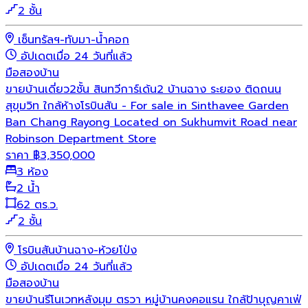
2 ชั้น
เซ็นทรัลฯ-ทับมา-น้ำคอก
อัปเดตเมื่อ 24 วันที่แล้ว
มือสอง
บ้าน
ขายบ้านเดี่ยว2ชั้น สินทวีการ์เด้น2 บ้านฉาง ระยอง ติดถนน
สุขุมวิท ใกล้ห้างโรบินสัน - For sale in Sinthavee Garden
Ban Chang Rayong Located on Sukhumvit Road near
Robinson Department Store
ราคา
฿
3,350,000
3 ห้อง
2 น้ำ
62 ตร.ว.
2 ชั้น
โรบินสันบ้านฉาง-ห้วยโป่ง
อัปเดตเมื่อ 24 วันที่แล้ว
มือสอง
บ้าน
ขายบ้านรีโนเวทหลังมุม ตรวา หมู่บ้านคงคอแรน ใกล้ป้าบุญคาเฟ่