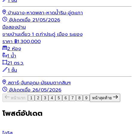
1 ชั้น
บ้านฉาง-หาดพลา-หาดน้ำริน-อู่ตะเภา
อัปเดตเมื่อ 21/05/2026
มือสอง
บ้าน
ขายบ้านเดี่ยว 1 ต.ท่าประดู่ เมือง ระยอง
ราคา
฿
1,300,000
2 ห้อง
1 น้ำ
21 ตร.ว.
1 ชั้น
สตาร์-จันทอุดม-มัธยมตากสินฯ
อัปเดตเมื่อ 26/05/2026
หน้าแรก
1
2
3
4
5
6
7
8
9
หน้าสุดท้าย
โพสต์อัปเดต
ไอริส
เ