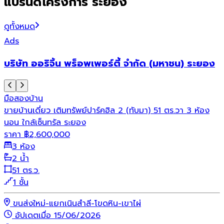
แบรนด์โครงการ ระยอง
ดูทั้งหมด
Ads
บริษัท ออริจิ้น พร็อพเพอร์ตี้ จำกัด (มหาชน) ระยอง
มือสอง
บ้าน
ขายบ้านเดี่ยว เติมทรัพย์ปาร์คฮิล 2 (ทับมา) 51 ตร.วา 3 ห้อง
นอน ใกล้เซ็นทรัล ระยอง
ราคา
฿
2,600,000
3 ห้อง
2 น้ำ
51 ตร.ว.
1 ชั้น
ขนส่งใหม่-แยกเนินสำลี-โขดหิน-เขาไผ่
อัปเดตเมื่อ 15/06/2026