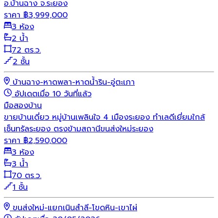
อ.บ้านฉาง จ.ระยอง
ราคา
฿
3,999,000
3 ห้อง
2 น้ำ
72 ตร.ว.
2 ชั้น
บ้านฉาง-หาดพลา-หาดน้ำริน-อู่ตะเภา
อัปเดตเมื่อ 10 วันที่แล้ว
มือสอง
บ้าน
ขายบ้านเดี่ยว หมู่บ้านเพลินใจ 4 เมืองระยอง ทำเลดีเยี่ยมใกล้
เซ็นทรัลระยอง ตรงข้ามสถานีขนส่งใหม่ระยอง
ราคา
฿
2,590,000
3 ห้อง
3 น้ำ
70 ตร.ว.
1 ชั้น
ขนส่งใหม่-แยกเนินสำลี-โขดหิน-เขาไผ่