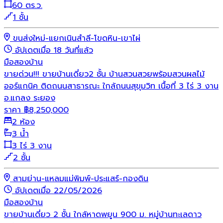
60 ตร.ว.
1 ชั้น
ขนส่งใหม่-แยกเนินสำลี-โขดหิน-เขาไผ่
อัปเดตเมื่อ 18 วันที่แล้ว
มือสอง
บ้าน
ขายด่วน!!! ขายบ้านเดี่ยว2 ชั้น บ้านสวนสวยพร้อมสวนผลไม้
ออร์แกนิค ติดถนนสาธารณะ ใกล้ถนนสุขุมวิท เนื้อที่ 3 ไร่ 3 งาน
อ.แกลง ระยอง
ราคา
฿
8,250,000
2 ห้อง
3 น้ำ
3 ไร่ 3 งาน
2 ชั้น
สามย่าน-แหลมแม่พิมพ์-ประแสร์-กองดิน
อัปเดตเมื่อ 22/05/2026
มือสอง
บ้าน
ขายบ้านเดี่ยว 2 ชั้น ใกล้หาดพยูน 900 ม. หมู่บ้านทะเลดาว