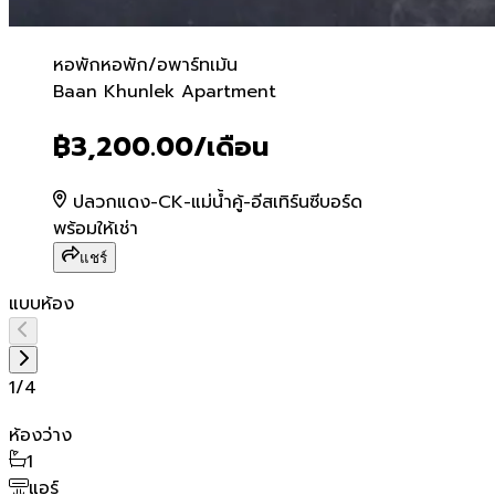
หอพัก
หอพัก/อพาร์ทเม้น
Baan Khunlek Apartment
Baan Khunlek Apartment
฿3,200.00
/เดือน
ปลวกแดง-CK-แม่น้ำคู้-อีสเทิร์นซีบอร์ด
พร้อมให้เช่า
แชร์
แบบห้อง
1
/
4
ห้องว่าง
1
แอร์