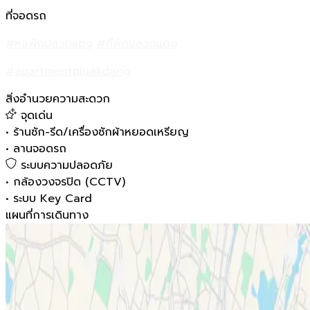
ที่จอดรถ
#หอพักปลวกแดง
#ที่พักปลวกแดง
#apartmentpluakdang
สิ่งอำนวยความสะดวก
จุดเด่น
•
ร้านซัก-รีด/เครื่องซักผ้าหยอดเหรียญ
•
ลานจอดรถ
ระบบความปลอดภัย
•
กล้องวงจรปิด (CCTV)
•
ระบบ Key Card
แผนที่การเดินทาง