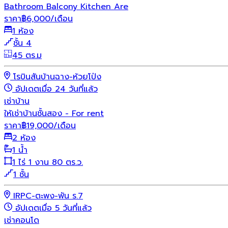
Bathroom Balcony Kitchen Are
ราคา
฿
6,000
/เดือน
1 ห้อง
ชั้น 4
45 ตร.ม
โรบินสันบ้านฉาง-ห้วยโป่ง
อัปเดตเมื่อ 24 วันที่แล้ว
เช่า
บ้าน
ให้เช่าบ้านชั้นสอง - For rent
ราคา
฿
19,000
/เดือน
2 ห้อง
1 น้ำ
1 ไร่ 1 งาน 80 ตร.ว.
1 ชั้น
IRPC-ตะพง-พัน ร.7
อัปเดตเมื่อ 5 วันที่แล้ว
เช่า
คอนโด