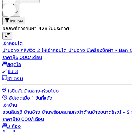
ราคา
ตัวกรอง
ผลลัพธ์การค้นหา
428
ใบประกาศ
เช่า
คอนโด
บ้านฉาง คลิฟวิว 2 ให้เช่าคอนโด บ้านฉาง มีเครื่องซักผ้า 
ราคา
฿
6,000
/เดือน
สตูดิโอ
ชั้น 3
31 ตร.ม
โรบินสันบ้านฉาง-ห้วยโป่ง
อัปเดตเมื่อ 1 วันที่แล้ว
เช่า
บ้าน
สวนสินธุวี บ้านช้าง บ้านพร้อมสนามหญ้าด้านข้างขนาดใหญ่ 
ราคา
฿
18,000
/เดือน
3 ห้อง