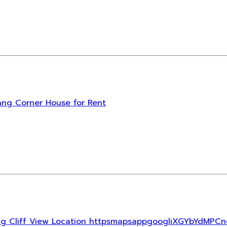
 Chang Corner House for Rent
 Chang Cliff View Location httpsmapsappgoogliXGYbYdMP