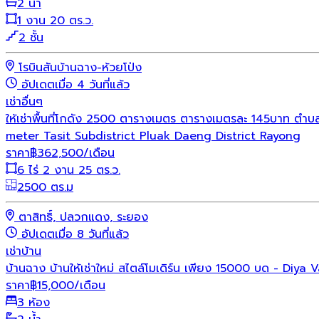
2 น้ำ
1 งาน 20 ตร.ว.
2 ชั้น
โรบินสันบ้านฉาง-ห้วยโป่ง
อัปเดตเมื่อ 4 วันที่แล้ว
เช่า
อื่นๆ
ให้เช่าพื้นที่โกดัง 2500 ตารางเมตร ตารางเมตรละ 145บาท 
meter Tasit Subdistrict Pluak Daeng District Rayong
ราคา
฿
362,500
/เดือน
6 ไร่ 2 งาน 25 ตร.ว.
2500 ตร.ม
ตาสิทธิ์, ปลวกแดง, ระยอง
อัปเดตเมื่อ 8 วันที่แล้ว
เช่า
บ้าน
บ้านฉาง บ้านให้เช่าใหม่ สไตล์โมเดิร์น เพียง 15000 บด - D
ราคา
฿
15,000
/เดือน
3 ห้อง