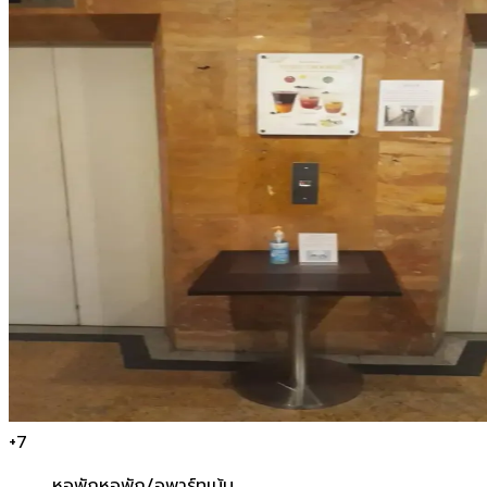
+
7
หอพัก
หอพัก/อพาร์ทเม้น