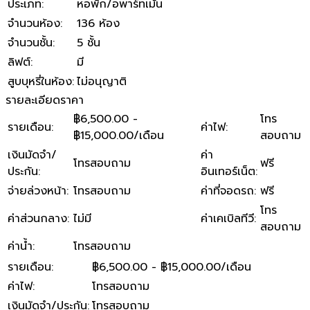
ประเภท
:
หอพัก/อพาร์ทเม้น
จำนวนห้อง
:
136 ห้อง
จำนวนชั้น
:
5 ชั้น
ลิฟต์
:
มี
สูบบุหรี่ในห้อง
:
ไม่อนุญาติ
รายละเอียดราคา
฿6,500.00 -
โทร
รายเดือน
:
ค่าไฟ
:
฿15,000.00/เดือน
สอบถาม
เงินมัดจำ/
ค่า
โทรสอบถาม
ฟรี
ประกัน
:
อินเทอร์เน็ต
:
จ่ายล่วงหน้า
:
โทรสอบถาม
ค่าที่จอดรถ
:
ฟรี
โทร
ค่าส่วนกลาง
:
ไม่มี
ค่าเคเบิลทีวี
:
สอบถาม
ค่าน้ำ
:
โทรสอบถาม
รายเดือน
:
฿6,500.00 - ฿15,000.00/เดือน
ค่าไฟ
:
โทรสอบถาม
เงินมัดจำ/ประกัน
:
โทรสอบถาม