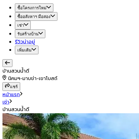
ซื้อโครงการใหม่
ซื้ออสังหาฯ มือสอง
เช่า
รับสร้างบ้าน
รีวิวน่าอยู่
เพิ่มเติม
บ้านสวนน้ำดี
นิคมฯ-มาบข่า-เขาโบสถ์
แชร์
หน้าแรก
เช่า
บ้านสวนน้ำดี