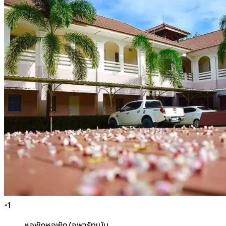
+
1
หอพัก
หอพัก/อพาร์ทเม้น