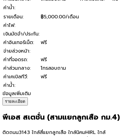
ค่าน้ำ
:
รายเดือน
:
฿5,000.00/เดือน
ค่าไฟ
:
เงินมัดจำ/ประกัน
:
ค่าอินเทอร์เน็ต
:
ฟรี
จ่ายล่วงหน้า
:
ค่าที่จอดรถ
:
ฟรี
ค่าส่วนกลาง
:
โทรสอบถาม
ค่าเคเบิลทีวี
:
ฟรี
ค่าน้ำ
:
ข้อมูลเพิ่มเติม
รายละเอียด
พีเอส สเตชั่น (สามแยกลูกเสือ กม.4)
ติดถนน3143 ใกล้สี่แยกลูกเสือ ใกล้นิคมHIRL ใกล้