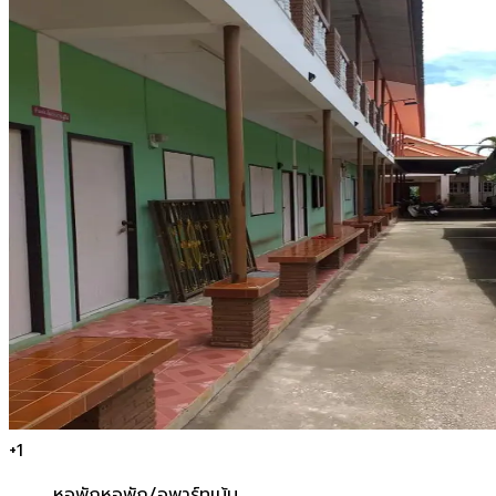
+
1
หอพัก
หอพัก/อพาร์ทเม้น