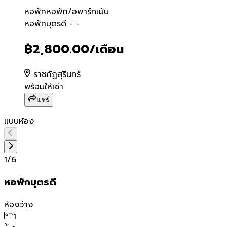
หอพัก
หอพัก/อพาร์ทเม้น
หอพักบุตรดี - -
หอพักบุตรดี - -
฿2,800.00
/เดือน
ราชภัฏสุรินทร์
พร้อมให้เช่า
แชร์
แบบห้อง
1
/
6
หอพักบุตรดี
ห้องว่าง
1