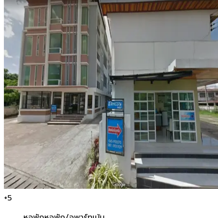
+
5
หอพัก
หอพัก/อพาร์ทเม้น