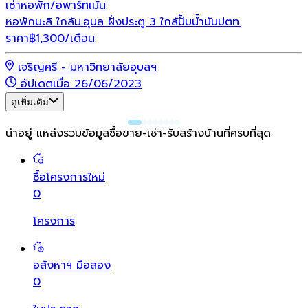
เช่า
หอพัก/อพาร์ทเม้น
หอพักมะลิ ใกล้ม.อุบล ฝั่งประตู 3 ใกล้ปั้มน้ำมันปตท.
ราคา
฿
1,300
/เดือน
เจริญศรี - มหาวิทยาลัยอุบลฯ
อัปเดตเมื่อ 26/06/2023
ดูเพิ่มเติม
น่าอยู่ แหล่งรวมข้อมูล
ซื้อขาย-เช่า-รับสร้างบ้านที่ครบที่สุด
ซื้อโครงการใหม่
0
โครงการ
อสังหาฯ มือสอง
0