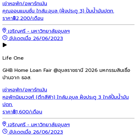
เช่า
หอพัก/อพาร์ทเม้น
คุณออนแมนชั่น ใกล้ม.อุบล (ฝั่งประตู 3) ปั้มน้ำมันปตท.
ราคา
฿
2,200
/เดือน
เจริญศรี - มหาวิทยาลัยอุบลฯ
อัปเดตเมื่อ 26/06/2023
Life One
GHB Home Loan Fair @อุบลราชธานี 2026 มหกรรมสินเชื่อ
บ้านจาก ธอส.
เช่า
หอพัก/อพาร์ทเม้น
หอพักนิยมวงศ์ (ตึกสีฟ้า) ใกล้ม.อุบล ฝั่งประตู 3 ใกล้ปั้มน้ำมัน
ปตท.
ราคา
฿
1,600
/เดือน
เจริญศรี - มหาวิทยาลัยอุบลฯ
อัปเดตเมื่อ 26/06/2023