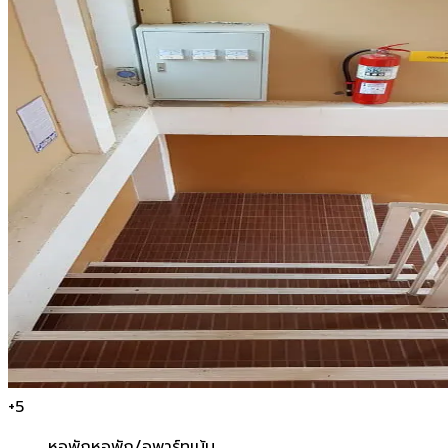
+
5
หอพัก
หอพัก/อพาร์ทเม้น