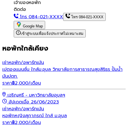
เจ้าของหอพัก
ติดต่อ
โทร
084-021-XXXX
โทร
084-021-XXXX
Google Map
เข้าสู่ระบบเพื่อแจ้งประกาศไม่เหมาะสม
หอพักใกล้เคียง
เช่า
หอพัก/อพาร์ทเม้น
เปตองเเมนชั่น ใกล้ม.อุบล วิทยาลัยการสาธารณสุขสิริธร ปั้มน้ำ
มันปตท.
ราคา
฿
2,000
/เดือน
เจริญศรี - มหาวิทยาลัยอุบลฯ
อัปเดตเมื่อ 26/06/2023
เช่า
หอพัก/อพาร์ทเม้น
หอพักหญิงสุภาภรณ์ ใกล้ ม.อุบล
ราคา
฿
2,000
/เดือน