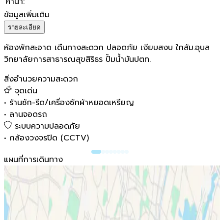
ค่าน้ำ
:
ข้อมูลเพิ่มเติม
รายละเอียด
ห้องพักสะอาด เดืนทางสะดวก ปลอดภัย เงียบสงบ ใกล้ม.อุบล
วิทยาลัยการสาธารณสุขสิริธร ปั้มน้ำมันปตท.
สิ่งอำนวยความสะดวก
จุดเด่น
•
ร้านซัก-รีด/เครื่องซักผ้าหยอดเหรียญ
•
ลานจอดรถ
ระบบความปลอดภัย
•
กล้องวงจรปิด (CCTV)
แผนที่การเดินทาง