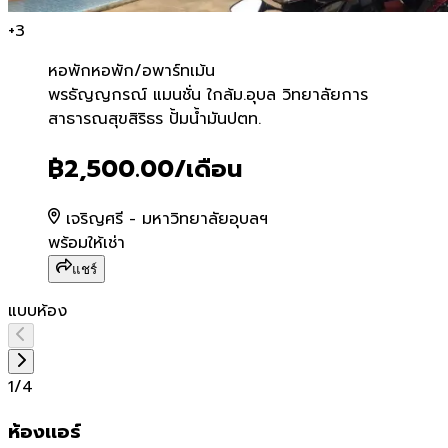
+
3
หอพัก
หอพัก/อพาร์ทเม้น
พรธัญญกรณ์ แมนชั่น ใกล้ม.อุ
พรธัญญกรณ์ แมนชั่น ใกล้ม.อุบล วิทยาลัยการ
สาธารณสุขสิริธร ปั้มน้ำมันปตท.
฿2,500.00
/เดือน
เจริญศรี - มหาวิทยาลัยอุบลฯ
พร้อมให้เช่า
แชร์
แบบห้อง
1
/
4
ห้องเเอร์