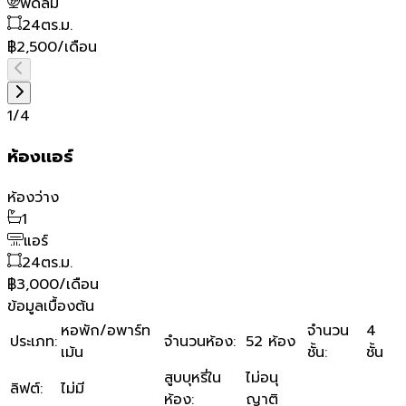
พัดลม
24
ตร.ม.
฿2,500/เดือน
1
/
4
ห้องเเอร์
ห้องว่าง
1
แอร์
24
ตร.ม.
฿3,000/เดือน
ข้อมูลเบื้องต้น
หอพัก/อพาร์ท
จำนวน
4
ประเภท
:
จำนวนห้อง
:
52 ห้อง
เม้น
ชั้น
:
ชั้น
สูบบุหรี่ใน
ไม่อนุ
ลิฟต์
:
ไม่มี
ห้อง
:
ญาติ