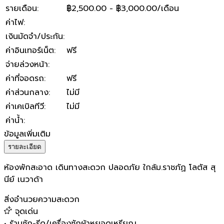
รายเดือน
:
฿2,500.00 - ฿3,000.00/เดือน
ค่าไฟ
:
เงินมัดจำ/ประกัน
:
ค่าอินเทอร์เน็ต
:
ฟรี
จ่ายล่วงหน้า
:
ค่าที่จอดรถ
:
ฟรี
ค่าส่วนกลาง
:
ไม่มี
ค่าเคเบิลทีวี
:
ไม่มี
ค่าน้ำ
:
ข้อมูลเพิ่มเติม
รายละเอียด
ห้องพักสะอาด เดินทางสะดวก ปลอดภัย ใกล้ม.ราชภัฏ โลตัส สุ
นีย์ เนวาด้า
สิ่งอำนวยความสะดวก
จุดเด่น
•
ร้านซัก-รีด/เครื่องซักผ้าหยอดเหรียญ