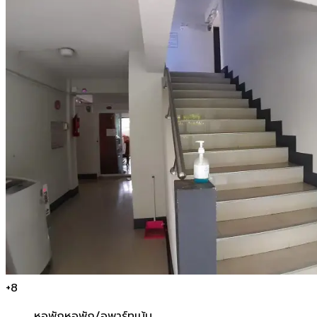
+
8
หอพัก
หอพัก/อพาร์ทเม้น