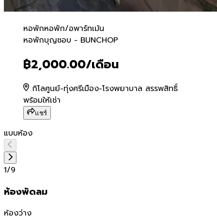
หอพัก
หอพัก/อพาร์ทเม้น
หอพักบุญชอบ - BUNCHOP
หอพักบุญชอบ - BUNCHOP
฿2,000.00
/เดือน
กิโลศูนย์-ทุ่งศรีเมือง-โรงพยาบาล สรรพสิทธิ์
พร้อมให้เช่า
แชร์
แบบห้อง
1
/
9
ห้องพัดลม
ห้องว่าง