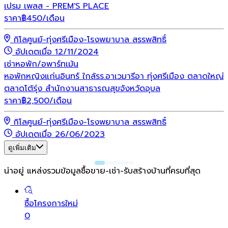
เปรม เพลส - PREM'S PLACE
ราคา
฿
450
/เดือน
กิโลศูนย์-ทุ่งศรีเมือง-โรงพยาบาล สรรพสิทธิ์
อัปเดตเมื่อ 12/11/2024
เช่า
หอพัก/อพาร์ทเม้น
หอพักหญิงแก่นอินทร์ ใกล้รร.อาเวมารีอา ทุ่งศรีเมือง ตลาดใหญ่
ตลาดโต้รุ่ง สำนักงานสาธารณสุขจังหวัดอุบล
ราคา
฿
2,500
/เดือน
กิโลศูนย์-ทุ่งศรีเมือง-โรงพยาบาล สรรพสิทธิ์
อัปเดตเมื่อ 26/06/2023
ดูเพิ่มเติม
น่าอยู่ แหล่งรวมข้อมูล
ซื้อขาย-เช่า-รับสร้างบ้านที่ครบที่สุด
ซื้อโครงการใหม่
0