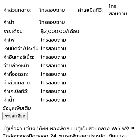
โทร
ค่าส่วนกลาง
:
โทรสอบถาม
ค่าเคเบิลทีวี
:
สอบถาม
ค่าน้ำ
:
โทรสอบถาม
รายเดือน
:
฿2,000.00/เดือน
ค่าไฟ
:
โทรสอบถาม
เงินมัดจำ/ประกัน
:
โทรสอบถาม
ค่าอินเทอร์เน็ต
:
โทรสอบถาม
จ่ายล่วงหน้า
:
โทรสอบถาม
ค่าที่จอดรถ
:
โทรสอบถาม
ค่าส่วนกลาง
:
โทรสอบถาม
ค่าเคเบิลทีวี
:
โทรสอบถาม
ค่าน้ำ
:
โทรสอบถาม
ข้อมูลเพิ่มเติม
รายละเอียด
มีตู้เสื้อผ้า เตียง โต๊ะให้ ห้องพัดลม มีตู้เย็นส่วนกลาง Wifi ฟรี!!!!!
มีกล้องวงจรปิดตลอด 24 ชม.หอพักราคาประหยัด เงียบสงบ