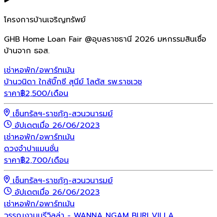
โครงการบ้านเจริญทรัพย์
GHB Home Loan Fair @อุบลราชธานี 2026 มหกรรมสินเชื่อ
บ้านจาก ธอส.
เช่า
หอพัก/อพาร์ทเม้น
บ้านวนิดา ใกล้บิ๊กซี สุนีย์ โลตัส รพ.ราชเวช
ราคา
฿
2,500
/เดือน
เซ็นทรัลฯ-ราชภัฏ-สวนวนารมย์
อัปเดตเมื่อ 26/06/2023
เช่า
หอพัก/อพาร์ทเม้น
ดวงจำปาแมนชั่น
ราคา
฿
2,700
/เดือน
เซ็นทรัลฯ-ราชภัฏ-สวนวนารมย์
อัปเดตเมื่อ 26/06/2023
เช่า
หอพัก/อพาร์ทเม้น
วรรณงามบุรีวิลล่า - WANNA NGAM BURI VILLA