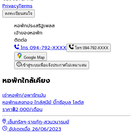
Privacy
Terms
ลงทะเบียนสนใจ
หอพักประเสริฐเพลส
เจ้าของหอพัก
ติดต่อ
โทร
094-792-XXXX
โทร
094-792-XXXX
Google Map
เข้าสู่ระบบเพื่อแจ้งประกาศไม่เหมาะสม
หอพักใกล้เคียง
เช่า
หอพัก/อพาร์ทเม้น
หอพักแสงทอง ใกล้สุนีย์ บิ๊กซีอุบล โลตัส
ราคา
฿
2,000
/เดือน
เซ็นทรัลฯ-ราชภัฏ-สวนวนารมย์
อัปเดตเมื่อ 26/06/2023