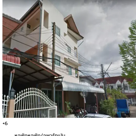
+
6
หอพัก
หอพัก/อพาร์ทเม้น