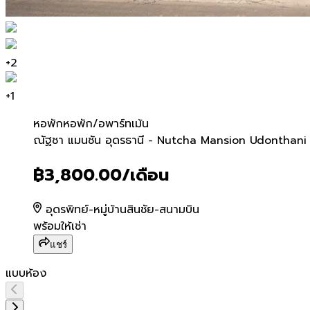
+
2
+
1
หอพัก
หอพัก/อพาร์ทเม้น
ณัฐชา แมนชัน อุดรธานี - Nu
ณัฐชา แมนชัน อุดรธานี - Nutcha Mansion Udonthani - 
฿3,800.00
/เดือน
อุดรพิทย์-หมู่บ้านสินชัย-สนามบิน
พร้อมให้เช่า
แชร์
แบบห้อง