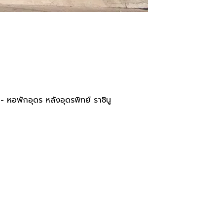
tcha Mansion Udonthani - หอพั
หอพักอุดร หลังอุดรพิทย์ ราชินู