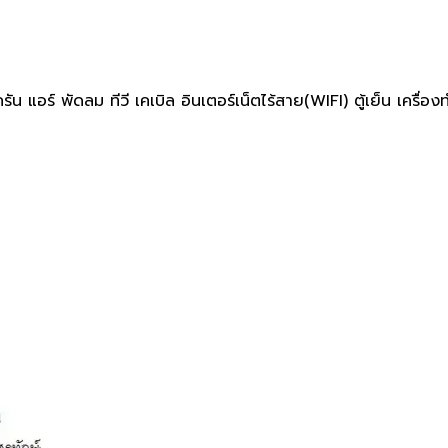
 แอร์ พัดลม ทีวี เคเบิล อินเตอร์เน็ตไร้สาย(WIFI) ตู้เย็น เครื่อง