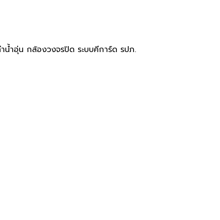
ทำน้ำอุ่น กล้องวงจรปิด ระบบคีการ์ด รปภ.