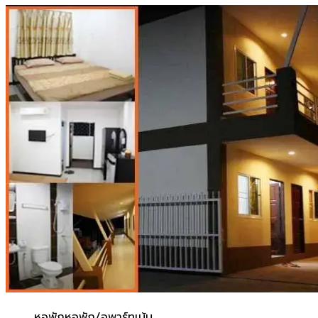
หอพัก
หอพัก/อพาร์ทเม้น