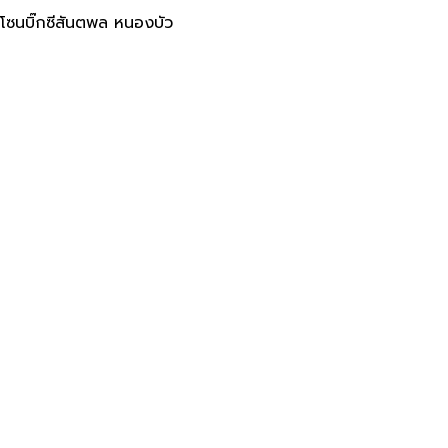
aengphonsub - หอพักอุดร โซนบ
ซนบิ๊กซีสันตพล หนองบัว