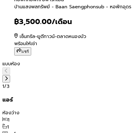
บ้านแสงพลทรัพย์ - Baan S
บ้านแสงพลทรัพย์ - Baan Saengphonsub - หอพักอุดร โ
฿3,500.00
/เดือน
เซ็นทรัล-ยูดีทาวน์-ตลาดหนองบัว
พร้อมให้เช่า
แชร์
แบบห้อง
1
/
3
แอร์
ห้องว่าง
1
1