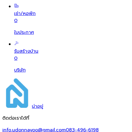
เช่า/หอพัก
0
ใบประกาศ
รับสร้างบ้าน
0
บริษัท
น่า
อยู่
ติดต่อเราได้ที่
info.udonnayoo@gmail.com
083-496-6198