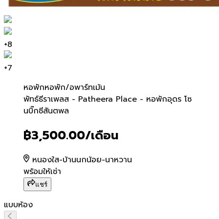
+
8
+
7
หอพัก
หอพัก/อพาร์ทเม้น
พัทธ์ธีราเพลส - Patheera P
พัทธ์ธีราเพลส - Patheera Place - หอพักอุดร โซ
นบิ๊กซีสันตพล
฿3,500.00
/เดือน
หนองใส-บ้านนกน้อย-นาหวาน
พร้อมให้เช่า
แชร์
แบบห้อง