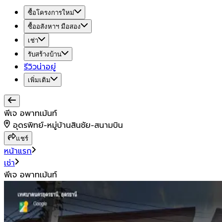
ซื้อโครงการใหม่
ซื้ออสังหาฯ มือสอง
เช่า
รับสร้างบ้าน
รีวิวน่าอยู่
เพิ่มเติม
พีเจ อพาทเม้นท์
อุดรพิทย์-หมู่บ้านสินชัย-สนามบิน
แชร์
หน้าแรก
เช่า
พีเจ อพาทเม้นท์