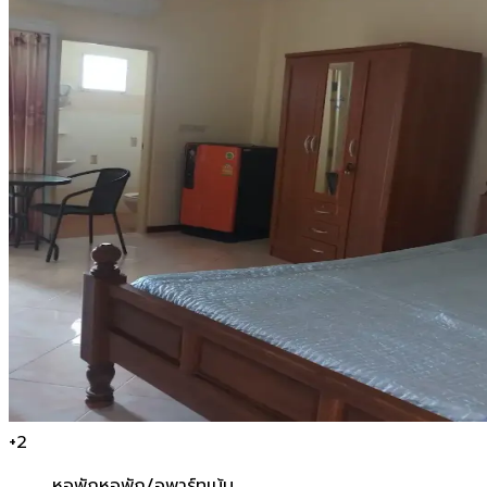
+
2
หอพัก
หอพัก/อพาร์ทเม้น