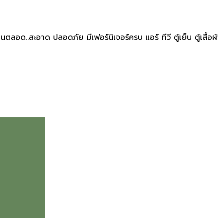
อด..สะอาด ปลอดภัย มีเฟอร์นิเจอร์ครบ แอร์ ทีวี ตู้เย็น ตู้เสื้อผ้