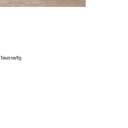
 Chayakarn 2 - หอพักอุดร โซน
 โซนราชภัฏ