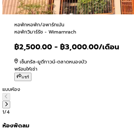
หอพัก
หอพัก/อพาร์ทเม้น
หอพักวิมาร์รัช - Wimarnrac
หอพักวิมาร์รัช - Wimarnrach
฿2,500.00 - ฿3,000.00
/เดือน
เซ็นทรัล-ยูดีทาวน์-ตลาดหนองบัว
พร้อมให้เช่า
แชร์
แบบห้อง
1
/
4
ห้องพัดลม