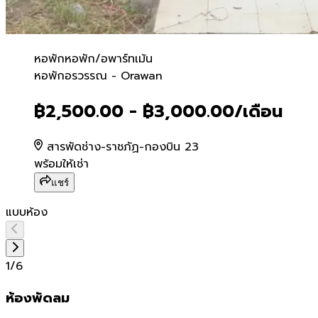
หอพัก
หอพัก/อพาร์ทเม้น
หอพักอรวรรณ - Orawan
หอพักอรวรรณ - Orawan
฿2,500.00 - ฿3,000.00
/เดือน
สารพัดช่าง-ราชภัฏ-กองบิน 23
พร้อมให้เช่า
แชร์
แบบห้อง
1
/
6
ห้องพัดลม