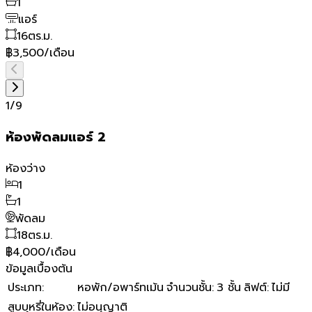
1
แอร์
16
ตร.ม.
฿3,500/เดือน
1
/
9
ห้องพัดลมแอร์ 2
ห้องว่าง
1
1
พัดลม
18
ตร.ม.
฿4,000/เดือน
ข้อมูลเบื้องต้น
ประเภท
:
หอพัก/อพาร์ทเม้น
จำนวนชั้น
:
3 ชั้น
ลิฟต์
:
ไม่มี
สูบบุหรี่ในห้อง
:
ไม่อนุญาติ