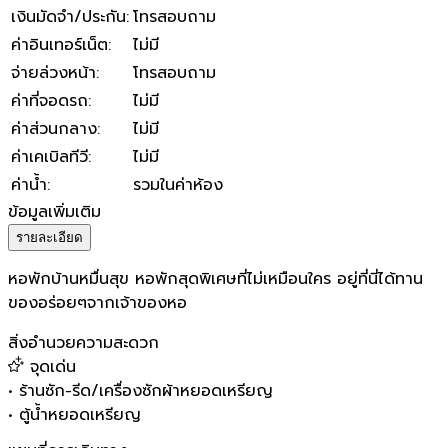
เงินมัดจำ/ประกัน
:
โทรสอบถาม
ค่าอินเทอร์เน็ต
:
ไม่มี
จ่ายล่วงหน้า
:
โทรสอบถาม
ค่าที่จอดรถ
:
ไม่มี
ค่าส่วนกลาง
:
ไม่มี
ค่าเคเบิลทีวี
:
ไม่มี
ค่าน้ำ
:
รวมในค่าห้อง
ข้อมูลเพิ่มเติม
รายละเอียด
หอพักบ้านหมื่นสุข หอพักสุดพิเศษที่ไม่เหมือนใคร อยู่ที่นี่ได้ทาน
ของอร่อยๆจากเจ้าของหอ
สิ่งอำนวยความสะดวก
จุดเด่น
•
ร้านซัก-รีด/เครื่องซักผ้าหยอดเหรียญ
•
ตู้น้ำหยอดเหรียญ