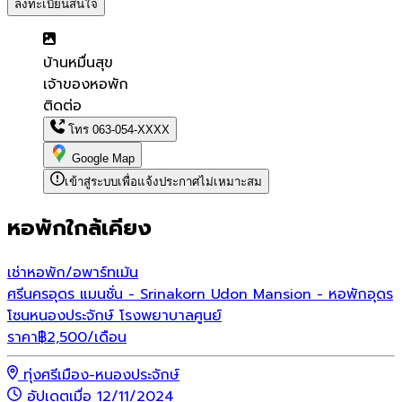
ลงทะเบียนสนใจ
บ้านหมื่นสุข
เจ้าของหอพัก
ติดต่อ
โทร
063-054-XXXX
Google Map
เข้าสู่ระบบเพื่อแจ้งประกาศไม่เหมาะสม
หอพักใกล้เคียง
เช่า
หอพัก/อพาร์ทเม้น
ศรีนครอุดร แมนชั่น - Srinakorn Udon Mansion - หอพักอุดร
โซนหนองประจักษ์ โรงพยาบาลศูนย์
ราคา
฿
2,500
/เดือน
ทุ่งศรีเมือง-หนองประจักษ์
อัปเดตเมื่อ 12/11/2024