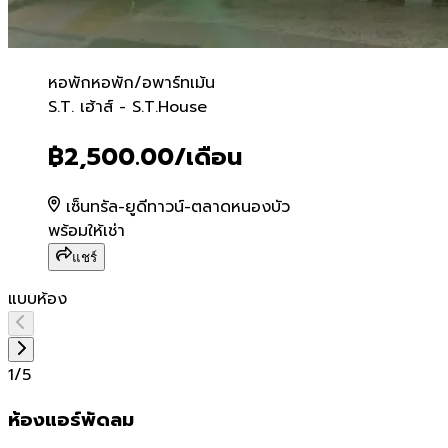
หอพัก
หอพัก/อพาร์ทเม้น
S.T. เฮ้าส์ - S.T.House
S.T. เฮ้าส์ - S.T.House
฿2,500.00
/เดือน
เซ็นทรัล-ยูดีทาวน์-ตลาดหนองบัว
พร้อมให้เช่า
แชร์
แบบห้อง
1
/
5
ห้องแอร์พัดลม