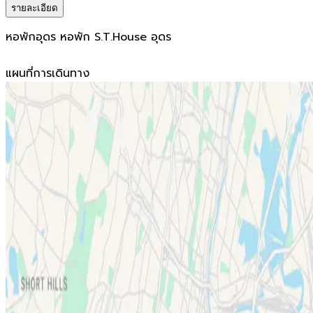
รายละเอียด
หอพักอุดร หอพัก S.T.House อุดร
แผนที่การเดินทาง