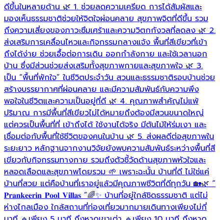
ดีขึ้นในหลายด้าน 🌿 1. ช่วยลดความเครียด การได้สัมผัสและ
อ
มองเห็นธรรมชาติช่วยให้จิตใจผ่อนคลาย สุขภาพจิตที่ดีขึ้น รวม

ถึงความเสี่ยงของภาวะซึมเศร้าและความวิตกกังวลที่ลดลง 🌿 2.
ส่งเสริมการเคลื่อนไหวและกิจกรรมกลางแจ้ง พื้นที่สีเขียวที่เข้า
ถึงได้ง่าย ช่วยเอื้อต่อการเดิน ออกกำลังกาย และใช้เวลานอก
บ้าน ซึ่งมีส่วนช่วยส่งเสริมทั้งสุขภาพกายและสุขภาพใจ 🌿 3.
เป็น “พื้นที่พักใจ” ในชีวิตประจำวัน สวนและธรรมชาติรอบบ้านช่วย
สร้างบรรยากาศที่ผ่อนคลาย และมีความสัมพันธ์กับความพึง
พอใจในชีวิตและความเป็นอยู่ที่ดี 🌿 4. คุณภาพสำคัญไม่แพ้
ปริมาณ การมีพื้นที่สีเขียวไม่ได้หมายถึงต้องมีสวนขนาดใหญ่
แต่ควรเป็นพื้นที่ที่ เข้าถึงได้ ใช้งานได้จริง มีต้นไม้ให้ร่มเงา และ
เชื่อมต่อกับพื้นที่ใช้ชีวิตของคนในบ้าน 🌿 5. ส่งผลดีต่อสุขภาพใน
ระยะยาว หลักฐานจากงานวิจัยยังพบความสัมพันธ์ระหว่างพื้นที่สี
เขียวกับกิจกรรมทางกาย รวมถึงตัวชี้วัดด้านสุขภาพหัวใจและ
หลอดเลือดและสุขภาพโดยรวม 🌱 เพราะฉะนั้น บ้านที่ดี ไม่ใช่แค่
บ้านที่สวย แต่คือบ้านที่เราอยู่แล้วมีคุณภาพชีวิตที่ดีทุกวัน 🏡🌿 “
𝐏𝐫𝐚𝐧𝐤𝐞𝐞𝐫𝐢𝐧 𝐏𝐨𝐨𝐥 𝐕𝐢𝐥𝐥𝐚𝐬 ”🌈✨ บ้านที่อยู่ใกล้ชิดธรรมชาติ แต่ไม่
ห่างไกลเมือง ใกล้สถานที่ท่องเที่ยวมากมายเดินทางเพียงไม่กี่
นาที 🔹เพียง 5 นาที ถึงหาดเขาเต่า 🔹เพียง 10 นาที ถึงหาด