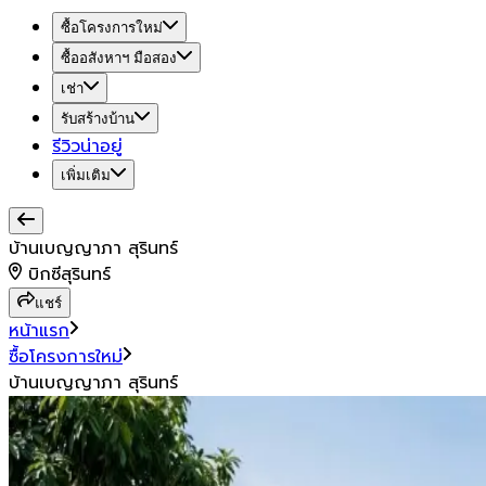
ซื้อโครงการใหม่
ซื้ออสังหาฯ มือสอง
เช่า
รับสร้างบ้าน
รีวิวน่าอยู่
เพิ่มเติม
บ้านเบญญาภา สุรินทร์
บิกซีสุรินทร์
แชร์
หน้าแรก
ซื้อโครงการใหม่
บ้านเบญญาภา สุรินทร์