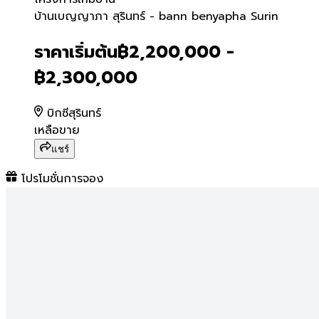
บ้านเบญญาภา สุรินทร์ - ba
บ้านเบญญาภา สุรินทร์ - bann benyapha Surin
ราคาเริ่มต้น
฿2,200,000 -
฿2,300,000
บิกซีสุรินทร์
เหลือขาย
แชร์
โปรโมชั่นการจอง
บ้านเบญญาภา สุรินทร์
โครงการ
โปร 2 หลัง สุดท้าย
🏡 บ้านเดี่ยวทำเลดี ใกล้เมืองสุรินทร์ เริ่มต้นเพียง 2.xx ล้านบาท
กำลังมองหา บ้านหลังแรก หรือพร้อมเปลี่ยนจาก "เช่า" มาเป็น