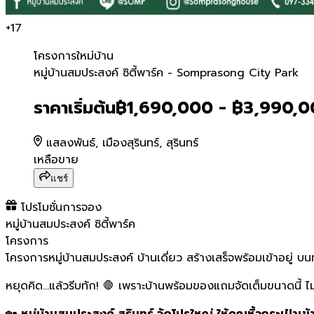
+
17
โครงการใหม่
บ้าน
หมู่บ้านสมประสงค์ ซิตี้พาร
หมู่บ้านสมประสงค์ ซิตี้พาร์ค - Somprasong City Park
ราคาเริ่มต้น
฿1,690,000 - ฿3,990,
แสลงพันธ์, เมืองสุรินทร์, สุรินทร์
เหลือขาย
แชร์
โปรโมชั่นการจอง
หมู่บ้านสมประสงค์ ซิตี้พาร์ค
โครงการ
โครงการหมู่บ้านสมประสงค์ บ้านเดี่ยว สร้างเสร็จพร้อมเข้าอยู่
หยุดคิด...แล้วรีบทัก! 🛑 เพราะบ้านพร้อมของแถมจัดเต็มขนาดนี้ ไม่
🏡
หมู่บ้านสมประสงค์ สุรินทร์ จัดโปรใหญ่ ให้คุณหิ้วกระเป๋าเข้าอ