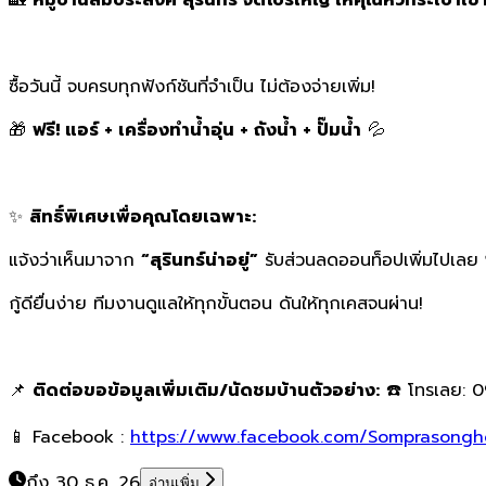
ซื้อวันนี้ จบครบทุกฟังก์ชันที่จำเป็น ไม่ต้องจ่ายเพิ่ม!
🎁
ฟรี! แอร์ + เครื่องทำน้ำอุ่น + ถังน้ำ + ปั๊มน้ำ
💦
✨
สิทธิ์พิเศษเพื่อคุณโดยเฉพาะ:
แจ้งว่าเห็นมาจาก
“สุรินทร์น่าอยู่”
รับส่วนลดออนท็อปเพิ่มไปเลย
กู้ดียื่นง่าย ทีมงานดูแลให้ทุกขั้นตอน ดันให้ทุกเคสจนผ่าน!
📌
ติดต่อขอข้อมูลเพิ่มเติม/นัดชมบ้านตัวอย่าง:
☎️ โทรเลย: 
📱 Facebook :
https://www.facebook.com/Somprasongh
ถึง 30 ธ.ค. 26
อ่านเพิ่ม