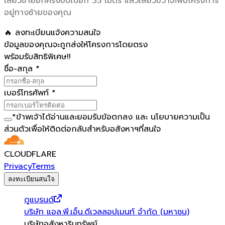
เลี้ยวซ้ายอีกครั้งขับไปอีก 35 เมตร แล้วเลี้ยวขวาจะพบโครงการ
อยู่ทางซ้ายของคุณ
🔥 ลงทะเบียนแจ้งความสนใจ
ข้อมูลของคุณจะถูกส่งให้โครงการโดยตรง
พร้อมรับสิทธิพิเศษ!!
ชื่อ-สกุล
*
เบอร์โทรศัพท์
*
*
ข้าพเจ้าได้อ่านและยอมรับ
ข้อตกลง
และ
นโยบายความเป็น
ส่วนตัว
เพื่อให้ติดต่อกลับสำหรับอสังหาฯที่สนใจ
CLOUDFLARE
Privacy
Terms
ลงทะเบียนสนใจ
ดูแบรนด์
บริษัท แอล.พี.เอ็น.ดีเวลลอปเมนท์ จำกัด (มหาชน)
บริษัทอสังหาริมทรัพย์