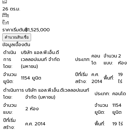
26
ตร.ม.
1
1
ราคาเริ่มต้น
฿1,525,000
คำนวณสินเชื่อ
ข้อมูลเบื้องต้น
ดำเนิน
บริษัท แอล.พี.เอ็น.ดี
คอน
จำนวน
2
การ
เวลลอปเมนท์ จำกัด
ประเภท
:
โด
แบบ
:
ห้อง
โดย
:
(มหาชน)
จำนวน
ปีที่เริ่ม
ค.ศ.
19
1154 ยูนิต
พื้นที่
:
ยูนิต
:
สร้าง
:
2014
ไร่
ดำเนินการ
บริษัท แอล.พี.เอ็น.ดีเวลลอปเมนท์
ประเภท
:
คอนโด
โดย
:
จำกัด (มหาชน)
จำนวน
จำนวน
1154
2 ห้อง
แบบ
:
ยูนิต
:
ยูนิต
ปีที่เริ่ม
ค.ศ. 2014
พื้นที่
:
19 ไร่
สร้าง
: