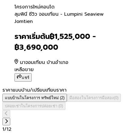
โครงการใหม่
คอนโด
ลุมพินี ซีวิว จอมเทียน - L
ลุมพินี ซีวิว จอมเทียน - Lumpini Seaview
Jomtien
ราคาเริ่มต้น
฿1,525,000 -
฿3,690,000
นาจอมเทียน บ้านอำเภอ
เหลือขาย
แชร์
ราคาแบบบ้าน/เปรียบเทียบราคา
แบบบ้านในโครงการ
ทรัพย์ใหม่
(
2
)
มือสองในโครงการ
มือสอง
(
0
)
ปล่อยเช่าในโครงการ
ปล่อยเช่า
(
0
)
1
/
12