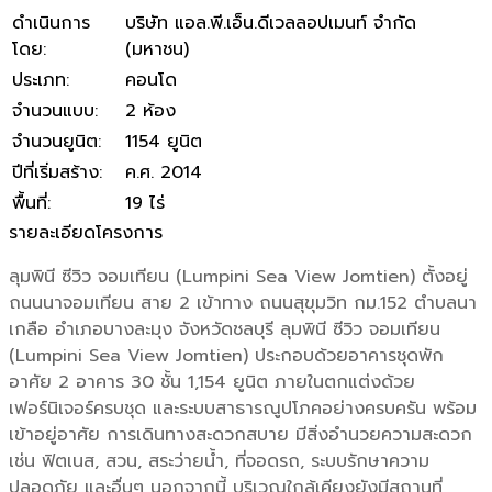
ดำเนินการ
บริษัท แอล.พี.เอ็น.ดีเวลลอปเมนท์ จำกัด
โดย
:
(มหาชน)
ประเภท
:
คอนโด
จำนวนแบบ
:
2 ห้อง
จำนวนยูนิต
:
1154 ยูนิต
ปีที่เริ่มสร้าง
:
ค.ศ. 2014
พื้นที่
:
19 ไร่
รายละเอียดโครงการ
ลุมพินี ซีวิว จอมเทียน (Lumpini Sea View Jomtien) ตั้งอยู่
ถนนนาจอมเทียน สาย 2 เข้าทาง ถนนสุขุมวิท กม.152 ตำบลนา
เกลือ อำเภอบางละมุง จังหวัดชลบุรี ลุมพินี ซีวิว จอมเทียน
(Lumpini Sea View Jomtien) ประกอบด้วยอาคารชุดพัก
อาศัย 2 อาคาร 30 ชั้น 1,154 ยูนิต ภายในตกแต่งด้วย
เฟอร์นิเจอร์ครบชุด และระบบสาธารณูปโภคอย่างครบครัน พร้อม
เข้าอยู่อาศัย การเดินทางสะดวกสบาย มีสิ่งอำนวยความสะดวก
เช่น ฟิตเนส, สวน, สระว่ายน้ำ, ที่จอดรถ, ระบบรักษาความ
ปลอดภัย และอื่นๆ นอกจากนี้ บริเวณใกล้เคียงยังมีสถานที่