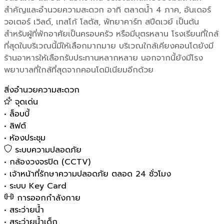
สำคัญและอำนวยความสะดวก อาทิ ตลาดน้ำ 4 ภาค, อันเดอร์
วอเตอร์ เวิลด์, เทสโก้ โลตัส, พัทยาคาร์ท สปีดเวย์ เป็นต้น
สำหรับผู้ที่พักอาศัยเป็นครอบครัว หรือมีบุตรหลาน โรงเรียนที่ใกล้
ที่สุดในบริเวณนี้มีให้เลือกมากมาย บริเวณใกล้เคียงคอนโดยังมี
ร้านอาหารให้เลือกรับประทานหลากหลาย นอกจากนี้ยังมีโรง
พยาบาลที่ใกล้ที่สุดจากคอนโดมิเนียมอีกด้วย
สิ่งอำนวยความสะดวก
จุดเด่น
•
ล็อบบี้
•
ลิฟต์
•
ห้องประชุม
ระบบความปลอดภัย
•
กล้องวงจรปิด (CCTV)
•
เจ้าหน้าที่รักษาความปลอดภัย ตลอด 24 ชั่วโมง
•
ระบบ Key Card
การออกกำลังกาย
•
สระว่ายน้ำ
•
สระว่ายน้ำเด็ก