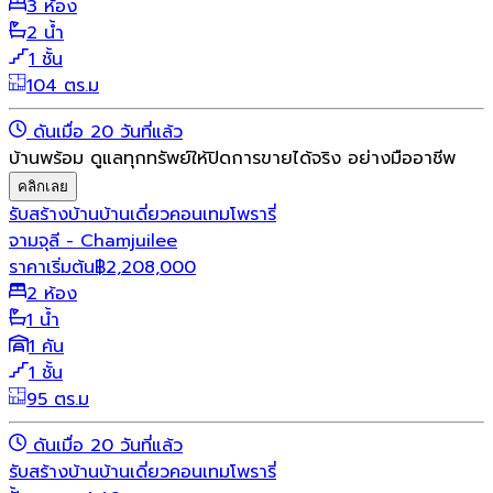
3 ห้อง
2 น้ำ
1 ชั้น
104 ตร.ม
ดันเมื่อ 20 วันที่แล้ว
บ้านพร้อม ดูแลทุกทรัพย์ให้ปิดการขายได้จริง อย่างมืออาชีพ
คลิกเลย
รับสร้างบ้าน
บ้านเดี่ยว
คอนเทมโพรารี่
จามจุลี - Chamjuilee
ราคาเริ่มต้น
฿
2,208,000
2 ห้อง
1 น้ำ
1 คัน
1 ชั้น
95 ตร.ม
ดันเมื่อ 20 วันที่แล้ว
รับสร้างบ้าน
บ้านเดี่ยว
คอนเทมโพรารี่