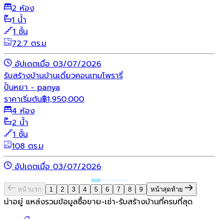
2 ห้อง
1 น้ำ
1 ชั้น
72.7 ตร.ม
อัปเดตเมื่อ 03/07/2026
รับสร้างบ้าน
บ้านเดี่ยว
คอนเทมโพรารี่
ปั้นหยา - panya
ราคาเริ่มต้น
฿
1,950,000
4 ห้อง
2 น้ำ
1 ชั้น
108 ตร.ม
อัปเดตเมื่อ 03/07/2026
หน้าแรก
1
2
3
4
5
6
7
8
9
หน้าสุดท้าย
น่าอยู่ แหล่งรวมข้อมูล
ซื้อขาย-เช่า-รับสร้างบ้านที่ครบที่สุด