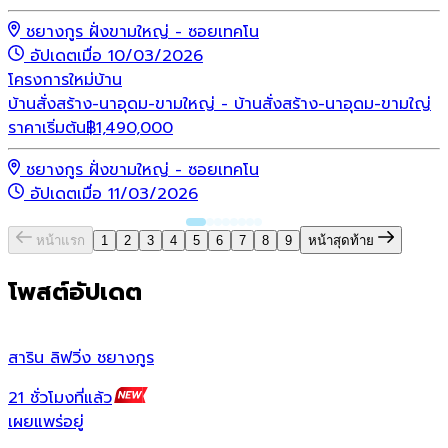
ชยางกูร ฝั่งขามใหญ่ - ซอยเทคโน
อัปเดตเมื่อ 10/03/2026
โครงการใหม่
บ้าน
บ้านสั่งสร้าง-นาอุดม-ขามใหญ่ - บ้านสั่งสร้าง-นาอุดม-ขามใญ่
ราคาเริ่มต้น
฿
1,490,000
ชยางกูร ฝั่งขามใหญ่ - ซอยเทคโน
อัปเดตเมื่อ 11/03/2026
หน้าแรก
1
2
3
4
5
6
7
8
9
หน้าสุดท้าย
โพสต์อัปเดต
สาริน ลิฟวิ่ง ชยางกูร
ส
21 ชั่วโมงที่แล้ว
1
เผยแพร่อยู่
เ