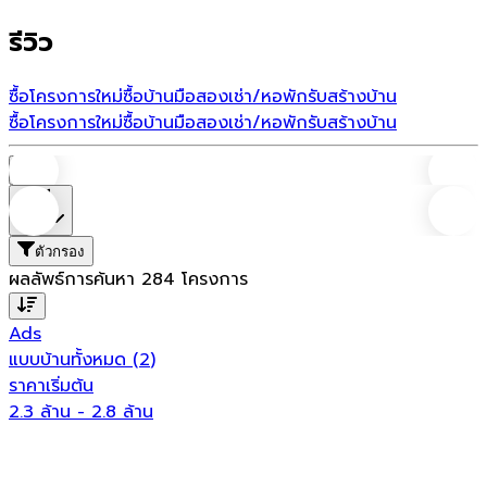
รีวิว
ซื้อโครงการใหม่
ซื้อบ้านมือสอง
เช่า/หอพัก
รับสร้างบ้าน
ซื้อโครงการใหม่
ซื้อบ้านมือสอง
เช่า/หอพัก
รับสร้างบ้าน
บ้าน
ที่ตั้ง
ตัวกรอง
ผลลัพธ์การค้นหา
284
โครงการ
Ads
แบบบ้านทั้งหมด
(
2
)
J
ราคาเริ่มต้น
2.3 ล้าน - 2.8 ล้าน