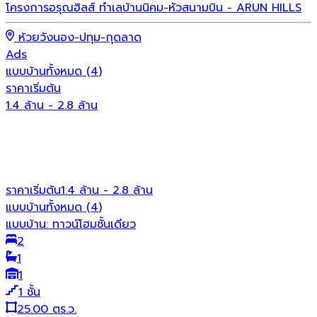
โครงการอรุณฮิลส์ ทำเลบ้านนิคม-หัวสนามบิน - ARUN HILLS
ห้วยวังนอง-ปทุม-กุดลาด
Ads
แบบบ้านทั้งหมด
(
4
)
ท
ราคาเริ่มต้น
1.4 ล้าน - 2.8 ล้าน
ราคาเริ่มต้น
1.4 ล้าน - 2.8 ล้าน
แบบบ้านทั้งหมด (
4
)
แบบบ้าน:
ทาวน์โฮมชั้นเดียว
2
1
1
1
ชั้น
25.00 ตร.ว.