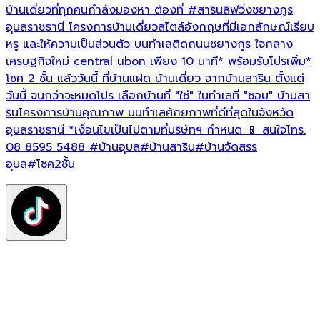
บ้านเดี่ยวที่ทุกคนกำลังมองหา ต้องที่
#สารินลิฟวิ่งชยางกูร
บ
อุบลราชธานี โครงการบ้านเดี่ยวสไตล์อังกฤษที่มีเอกลักษณ์เรียบ
หรู และให้ความเป็นส่วนตัว บนทำเลติดถนนชยางกูร ใจกลาง
โ
เศรษฐกิจใหม่ central ubon เพียง 10 นาที* พร้อมรับโปรเพิ่ม*
น
โชค 2 ชั้น แล้ววันนี้ ที่บ้านแฝด บ้านเดี่ยว จากบ้านสาริน ตั้งแต่
พ
วันนี้ จนกว่าจะหมดโปร เลือกบ้านที่ "ใช่" ในทำเลที่ "ชอบ" บ้านสา
ท
รินโครงการบ้านคุณภาพ บนทำเลศักยภาพที่ดีที่สุดในจังหวัด
ท
อุบลราชธานี *เงื่อนไขเป็นไปตามที่บริษัทฯ กำหนด 📱 สนใจโทร.
โ
08 8595 5488
#บ้านอุบล
#บ้านสาริน
#บ้านจัดสรร
ค
อุบล
#โชค2ชั้น
*