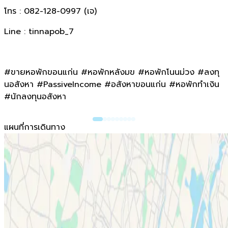
โทร : 082-128-0997 (เจ)
Line : tinnapob_7
#ขายหอพักขอนแก่น #หอพักหลังมข #หอพักโนนม่วง #ลงทุ
นอสังหา #PassiveIncome #อสังหาขอนแก่น #หอพักทำเงิน
#นักลงทุนอสังหา
แผนที่การเดินทาง