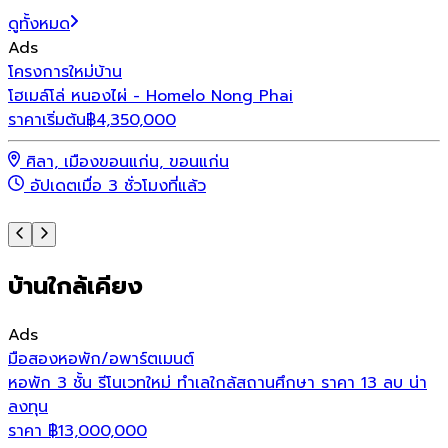
ดูทั้งหมด
Ads
โครงการใหม่
บ้าน
โ
โฮเมล์โล่ หนองไผ่ - Homelo Nong Phai
เ
ราคาเริ่มต้น
฿
4,350,000
ร
ศิลา, เมืองขอนแก่น, ขอนแก่น
อัปเดตเมื่อ 3 ชั่วโมงที่แล้ว
บ้านใกล้เคียง
Ads
มือสอง
หอพัก/อพาร์ตเมนต์
หอพัก 3 ชั้น รีโนเวทใหม่ ทำเลใกล้สถานศึกษา ราคา 13 ลบ น่า
ลงทุน
ราคา
฿
13,000,000