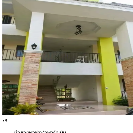
+
3
มือสอง
หอพัก/อพาร์ทเม้น