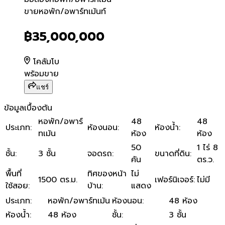
ขายหอพัก/อพาร์ทเม้นท์
ขายหอพัก/อพาร์ทเม้นท์
฿35,000,000
โคลัมโบ
พร้อมขาย
แชร์
ข้อมูลเบื้องต้น
หอพัก/อพาร์
48
48
ประเภท
:
ห้องนอน
:
ห้องน้ำ
:
ทเม้น
ห้อง
ห้อง
50
1 ไร่ 8
ชั้น
:
3 ชั้น
จอดรถ
:
ขนาดที่ดิน
:
คัน
ตร.ว.
พื้นที่
ทิศของหน้า
ไม่
1500 ตร.ม.
เฟอร์นิเจอร์
:
ไม่มี
ใช้สอย
:
บ้าน
:
แสดง
ประเภท
:
หอพัก/อพาร์ทเม้น
ห้องนอน
:
48 ห้อง
ห้องน้ำ
:
48 ห้อง
ชั้น
:
3 ชั้น