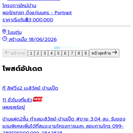
โครงการใหม่
บ้าน
พอร์ทเทรท บึงแก่นนคร - Portrait
ราคาเริ่มต้น
฿
3,000,000
โนนตุ่น
สร้างเมื่อ 18/06/2026
หน้าแรก
1
2
3
4
5
6
7
8
9
หน้าสุดท้าย
โพสต์อัปเดต
ที ลิฟวิ่ง2 มะลิวัลย์ บ้านเป็ด
ฉ
11 ชั่วโมงที่แล้ว
1
เผยแพร่อยู่
เ
บ้านแฝด2ชั้น ทำเลมะลิวัลย์-บ้านเป็ด
#ขาย
3.04 ลบ. รับของ
แถมพิเศษเพิ่มได้ที่สนง.ขายโครงการนะคะ สอบถามโทร 099-
เ