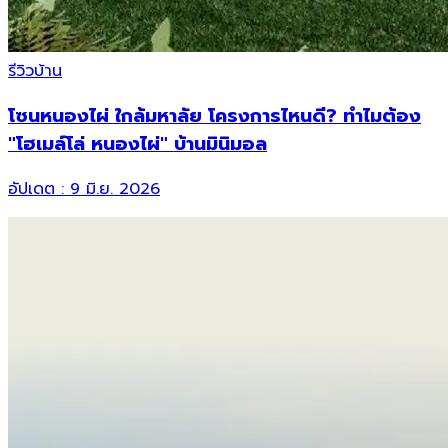
รีวิวบ้าน
โซนหนองไผ่ ใกล้มหาลัย โครงการไหนดี? ทำไมต้อง
"โฮเมล์โล่ หนองไผ่" บ้านมินิมอล
อัปเดต :
9 มิ.ย. 2026