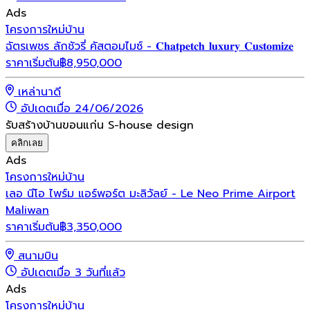
Ads
โครงการใหม่
บ้าน
ฉัตรเพชร ลักชัวรี่ คัสตอมไมซ์ - 𝐂𝐡𝐚𝐭𝐩𝐞𝐭𝐜𝐡 𝐥𝐮𝐱𝐮𝐫𝐲 𝐂𝐮𝐬𝐭𝐨𝐦𝐢𝐳𝐞
ราคาเริ่มต้น
฿
8,950,000
เหล่านาดี
อัปเดตเมื่อ 24/06/2026
รับสร้างบ้านขอนแก่น S-house design
คลิกเลย
Ads
โครงการใหม่
บ้าน
เลอ นีโอ ไพร์ม แอร์พอร์ต มะลิวัลย์ - Le Neo Prime Airport
Maliwan
ราคาเริ่มต้น
฿
3,350,000
สนามบิน
อัปเดตเมื่อ 3 วันที่แล้ว
Ads
โครงการใหม่
บ้าน