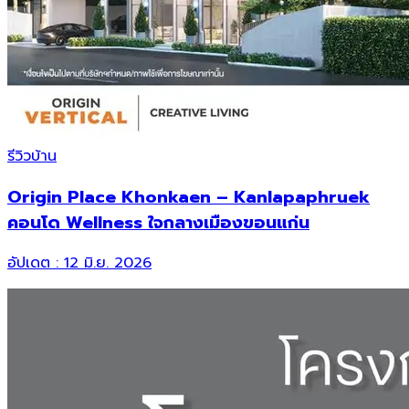
รีวิวบ้าน
Origin Place Khonkaen – Kanlapaphruek
คอนโด Wellness ใจกลางเมืองขอนแก่น
อัปเดต :
12 มิ.ย. 2026