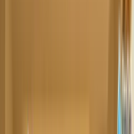
ซื้อโครงการใหม่
ซื้ออสังหาฯ มือสอง
เช่า
รับสร้างบ้าน
รีวิวน่าอยู่
เพิ่มเติม
หน้าแรก
บทความ
[รีวิวบ้านใหม่] Blossom Prima บ้านหรูสไตล์วิลล่า ทำเลใจกลาง
เมือง พิษณุโลก
[รีวิวบ้านใหม่] Blossom Prima บ้านหรู
สไตล์วิลล่า ทำเลใจกลางเมือง พิษณุโลก
โดย
phitsanulok nayoo
phitsanulok