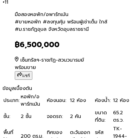
+
11
มือสอง
หอพัก/อพาร์ทเม้น
#ขายหอพัก #ลงทุนคุ้ม พร้อมผู
#ขายหอพัก #ลงทุนคุ้ม พร้อมผู้เช่าเต็ม ใกล้​
#ม.ราชภัฏ​อุบล จังหวัดอุบลราชธานี
฿6,500,000
เซ็นทรัลฯ-ราชภัฏ-สวนวนารมย์
พร้อมขาย
แชร์
ข้อมูลเบื้องต้น
หอพัก/อ
ประเภท
:
ห้องนอน
:
12 ห้อง
ห้องน้ำ
:
12 ห้อง
พาร์ทเม้น
ขนาด
65.2
ชั้น
:
2 ชั้น
จอดรถ
:
2 คัน
ที่ดิน
:
ตร.ว.
​TK-
พื้นที่
ทิศของ
ตะวันออก
รหัส
200 ตร.ม.
1944-