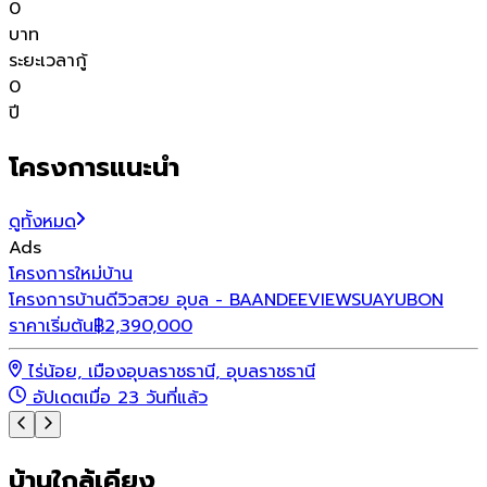
0
บาท
ระยะเวลากู้
0
ปี
โครงการแนะนำ
ดูทั้งหมด
Ads
โ
โครงการใหม่
บ้าน
โ
โครงการบ้านดีวิวสวย อุบล - BAANDEEVIEWSUAYUBON
ราคาเริ่มต้น
฿
2,390,000
ร
ไร่น้อย, เมืองอุบลราชธานี, อุบลราชธานี
อัปเดตเมื่อ 23 วันที่แล้ว
บ้านใกล้เคียง