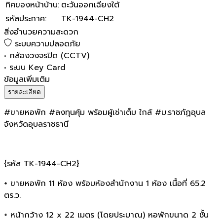
ทิศของหน้าบ้าน
:
ตะวันออกเฉียงใต้
รหัสประกาศ
:
​TK-1944-CH2
สิ่งอำนวยความสะดวก
ระบบความปลอดภัย
•
กล้องวงจรปิด (CCTV)
•
ระบบ Key Card
ข้อมูลเพิ่มเติม
รายละเอียด
#ขายหอพัก #ลงทุนคุ้ม พร้อมผู้เช่าเต็ม ใกล้​ #ม.ราชภัฏ​อุบล
จังหวัดอุบลราชธานี
{รหัส ​TK-1944-CH2}
+ ขายหอพัก​ 11 ห้อง​ พร้อมห้องสำนักงาน​ 1 ห้อง เนื้อที่​ 65.2​
ตร.ว.
+ หน้ากว้าง​ 12​ x 22​ เมตร​ (โดยประมาณ​) หอพักขนาด 2 ชั้น