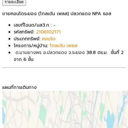
รายละเอียด
ขายคอนโดระยอง (โกลเด้น เพลส) ปลวกแดง NPA ธอส
เลขที่โฉนด/นส3.ก : -
รหัสทรัพย์:
2106102171
ประเภททรัพย์:
คอนโด
โครงการ/หมู่บ้าน:
โกลเด้น เพลส
ต.มาบยางพร อ.ปลวกแดง จ.ระยอง
38.8 ตร.ม. ชั้นที่ 2
จาก 6 ชั้น
แผนที่การเดินทาง