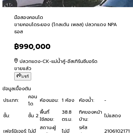
มือสอง
คอนโด
ขายคอนโดระยอง (โกลเด้น 
ขายคอนโดระยอง (โกลเด้น เพลส) ปลวกแดง NPA
ธอส
฿990,000
ปลวกแดง-CK-แม่น้ำคู้-อีสเทิร์นซีบอร์ด
ขายแล้ว
แชร์
ข้อมูลเบื้องต้น
คอน
ประเภท
:
ห้องนอน
:
1 ห้อง
ห้องน้ำ
:
-
โด
พื้นที่
38.8
ทิศของหน้า
ชั้น
:
ชั้น 2
ไม่แสดง
ใช้สอย
:
ตร.ม.
บ้าน
:
สถานะผู้
รหัส
เฟอร์นิเจอร์
:
ไม่มี
ไม่มี
2106102171