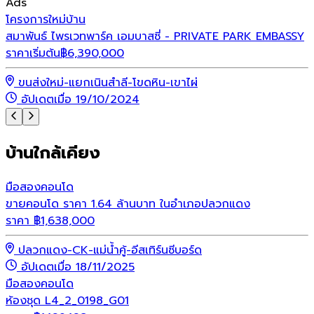
Ads
โ
โครงการใหม่
บ้าน
ไ
สมาพันธ์ ไพรเวทพาร์ค เอมบาสซี่ - PRIVATE PARK EMBASSY
ร
ราคาเริ่มต้น
฿
6,390,000
ขนส่งใหม่-แยกเนินสำลี-โขดหิน-เขาไผ่
อัปเดตเมื่อ 19/10/2024
บ้านใกล้เคียง
มือสอง
คอนโด
ขายคอนโด ราคา 1.64 ล้านบาท ในอำเภอปลวกแดง
ราคา
฿
1,638,000
ปลวกแดง-CK-แม่น้ำคู้-อีสเทิร์นซีบอร์ด
อัปเดตเมื่อ 18/11/2025
มือสอง
คอนโด
ห้องชุด L4_2_0198_G01