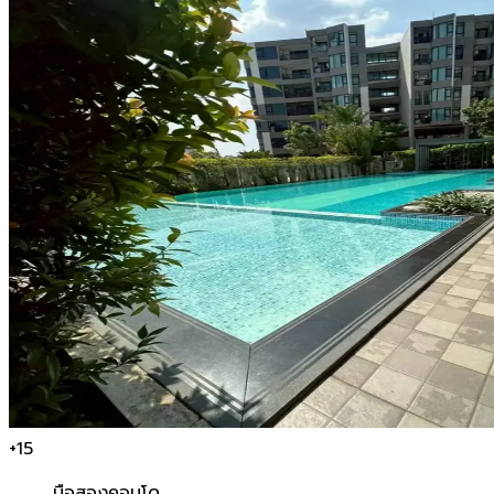
+
15
มือสอง
คอนโด