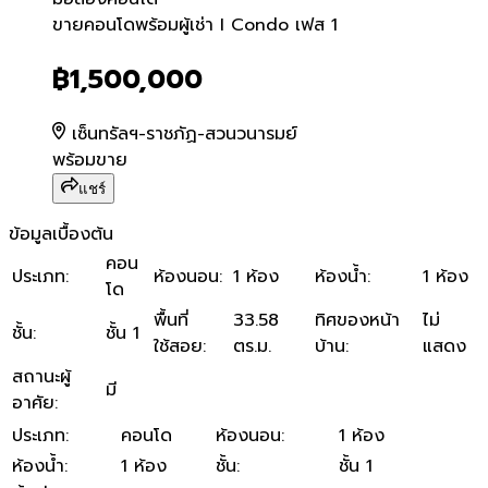
ขายคอนโดพร้อมผู้เช่า I Con
ขายคอนโดพร้อมผู้เช่า I Condo เฟส 1
฿1,500,000
เซ็นทรัลฯ-ราชภัฏ-สวนวนารมย์
พร้อมขาย
แชร์
ข้อมูลเบื้องต้น
คอน
ประเภท
:
ห้องนอน
:
1 ห้อง
ห้องน้ำ
:
1 ห้อง
โด
พื้นที่
33.58
ทิศของหน้า
ไม่
ชั้น
:
ชั้น 1
ใช้สอย
:
ตร.ม.
บ้าน
:
แสดง
สถานะผู้
มี
อาศัย
:
ประเภท
:
คอนโด
ห้องนอน
:
1 ห้อง
ห้องน้ำ
:
1 ห้อง
ชั้น
:
ชั้น 1