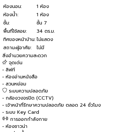
ห้องนอน
:
1 ห้อง
ห้องน้ำ
:
1 ห้อง
ชั้น
:
ชั้น 7
พื้นที่ใช้สอย
:
34 ตร.ม.
ทิศของหน้าบ้าน
:
ไม่แสดง
สถานะผู้อาศัย
:
ไม่มี
สิ่งอำนวยความสะดวก
จุดเด่น
•
ลิฟท์
•
ห้องอ่านหนังสือ
•
สวนหย่อม
ระบบความปลอดภัย
•
กล้องวงจรปิด (CCTV)
•
เจ้าหน้าที่รักษาความปลอดภัย ตลอด 24 ชั่วโมง
•
ระบบ Key Card
การออกกำลังกาย
•
ห้องซาวน่า