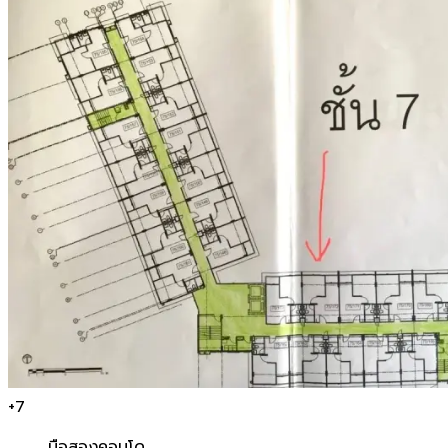
+
7
มือสอง
คอนโด