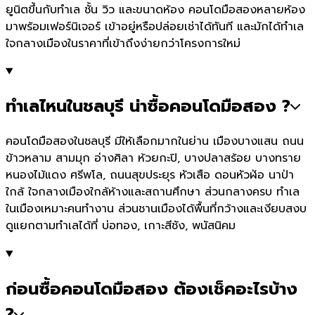
ยูนิตขึ้นกับทำเล ชั้น วิว และขนาดห้อง คอนโดมือสองหลายห้อง
มาพร้อมเฟอร์นิเจอร์ เข้าอยู่หรือปล่อยเช่าได้ทันที และมักได้ทำเล
ใจกลางเมืองในราคาที่เข้าถึงง่ายกว่าโครงการใหม่
ทำเลไหนในชลบุรี น่าซื้อคอนโดมือสอง ?
คอนโดมือสองในชลบุรี มีให้เลือกมากในย่าน เมืองบางแสน ถนน
ข้าวหลาม สามมุก อ่างศิลา ห้วยกะปิ, บางปลาสร้อย บางทราย
หนองไม้แดง ศรีพโล, ถนนสุขประยุร หัวเสือ ดอนหัวฬ่อ นาป่า
ใกล้ ใจกลางเมืองใกล้ห้างและสถานศึกษา ส่วนกลางครบ ทำเล
ในเมืองเหมาะคนทำงาน ส่วนชานเมืองได้พื้นที่กว้างและเงียบสงบ
ดูแยกตามทำเลได้ที่ บ่อทอง, เกาะสีชัง, พนัสนิคม
ก่อนซื้อคอนโดมือสอง ต้องเช็คอะไรบ้าง
?