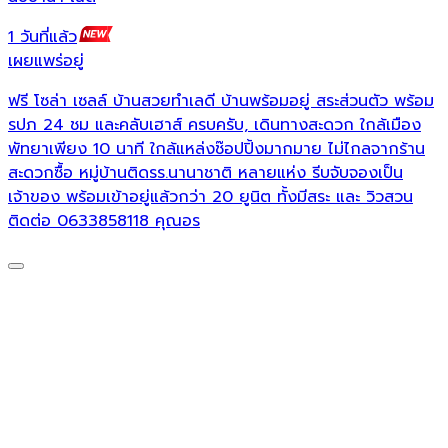
1 วันที่แล้ว
1
เผยแพร่อยู่
เ
ฟรี โซล่า เซลล์ บ้านสวยทำเลดี บ้านพร้อมอยู่ สระส่วนตัว พร้อม

รปภ 24 ชม และคลับเฮาส์ ครบครับ, เดินทางสะดวก ใกล้เมือง
เ
พัทยาเพียง 10 นาที ใกล้แหล่งช๊อปปิ้งมากมาย ไม่ไกลจากร้าน
สะดวกซื้อ หมู่บ้านติดรร.นานาชาติ หลายแห่ง รีบจับจองเป็น
เจ้าของ พร้อมเข้าอยู่แล้วกว่า 20 ยูนิต ทั้งมีสระ และ วิวสวน
ติดต่อ 0633858118 คุณอร