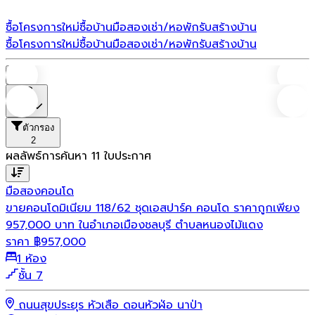
ซื้อโครงการใหม่
ซื้อบ้านมือสอง
เช่า/หอพัก
รับสร้างบ้าน
ซื้อโครงการใหม่
ซื้อบ้านมือสอง
เช่า/หอพัก
รับสร้างบ้าน
บ้าน
ราคา
ตัวกรอง
2
ผลลัพธ์การค้นหา
11
ใบประกาศ
มือสอง
คอนโด
ขายคอนโดมิเนียม 118/62 ชุดเอสปาร์ค คอนโด ราคาถูกเพียง
957,000 บาท ในอำเภอเมืองชลบุรี ตำบลหนองไม้แดง
ราคา
฿
957,000
1 ห้อง
ชั้น 7
ถนนสุขประยุร หัวเสือ ดอนหัวฬ่อ นาป่า