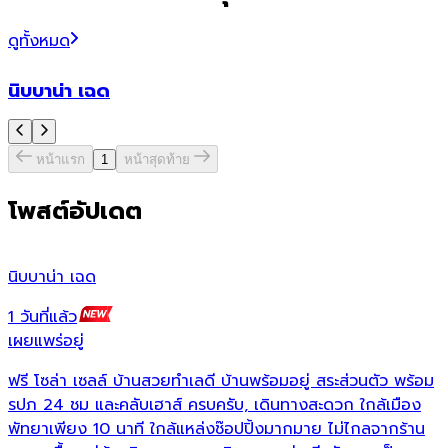
ดูทั้งหมด
นิบบาน่า เฉด
หน้าแรก
1
หน้าสุดท้าย
โพสต์อัปเดต
นิบบาน่า เฉด
เ
1 วันที่แล้ว
1
เผยแพร่อยู่
เ
ฟรี โซล่า เซลล์ บ้านสวยทำเลดี บ้านพร้อมอยู่ สระส่วนตัว พร้อม

รปภ 24 ชม และคลับเฮาส์ ครบครับ, เดินทางสะดวก ใกล้เมือง
เ
พัทยาเพียง 10 นาที ใกล้แหล่งช๊อปปิ้งมากมาย ไม่ไกลจากร้าน