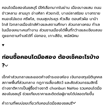
คอนโดมือสองในชลบุรี มีให้เลือกมากในย่าน เมืองบางแสน ถนน
ข้าวหลาม สามมุก อ่างศิลา ห้วยกะปิ, บางปลาสร้อย บางทราย
หนองไม้แดง ศรีพโล, ถนนสุขประยุร หัวเสือ ดอนหัวฬ่อ นาป่า
ใกล้ ใจกลางเมืองใกล้ห้างและสถานศึกษา ส่วนกลางครบ ทำเล
ในเมืองเหมาะคนทำงาน ส่วนชานเมืองได้พื้นที่กว้างและเงียบสงบ
ดูแยกตามทำเลได้ที่ บ่อทอง, เกาะสีชัง, พนัสนิคม
ก่อนซื้อคอนโดมือสอง ต้องเช็คอะไรบ้าง
?
เช็กค่าส่วนกลางและยอดค้างชำระของห้อง เงินกองทุนนิติบุคคล
สภาพพื้นที่ส่วนกลาง กฎการเลี้ยงสัตว์ และสัดส่วนกรรมสิทธิ์
ต่างชาติหากเป็นผู้ซื้อต่างชาติ chonburi NaYoo รวมคอนโดมือ
สองในชลบุรี ช่วยเทียบราคาและติดต่อผู้ขายได้ปลอดภัยขึ้น
คำถามที่พบบ่อยเกี่ยวกับคอนโดมือสองชลบุรี