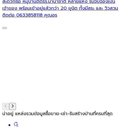
สะดวกซื้อ หมู่บ้านติดรร.นานาชาติ หลายแห่ง รีบจับจองเป็น
เจ้าของ พร้อมเข้าอยู่แล้วกว่า 20 ยูนิต ทั้งมีสระ และ วิวสวน
ติดต่อ 0633858118 คุณอร
น่าอยู่ แหล่งรวมข้อมูล
ซื้อขาย-เช่า-รับสร้างบ้านที่ครบที่สุด