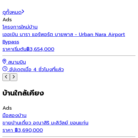
ดูทั้งหมด
Ads
โครงการใหม่
บ้าน
โ
เออเบิน นารา แอร์พอร์ต บายพาส - Urban Nara Airport
โ
Bypass
ร
ราคาเริ่มต้น
฿
3,654,000
สนามบิน
อัปเดตเมื่อ 4 ชั่วโมงที่แล้ว
บ้านใกล้เคียง
Ads
มือสอง
บ้าน
ขายบ้านเดี่ยว อณาสิริ มะลิวัลย์ ขอนแก่น
ราคา
฿
3,690,000