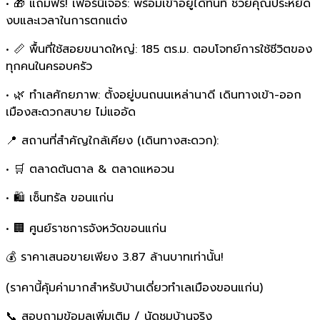
• 🎁 แถมฟรี! เฟอร์นิเจอร์: พร้อมเข้าอยู่ได้ทันที ช่วยคุณประหยัด
งบและเวลาในการตกแต่ง
• 📏 พื้นที่ใช้สอยขนาดใหญ่: 185 ตร.ม. ตอบโจทย์การใช้ชีวิตของ
ทุกคนในครอบครัว
• 🌿 ทำเลศักยภาพ: ตั้งอยู่บนถนนเหล่านาดี เดินทางเข้า-ออก
เมืองสะดวกสบาย ไม่แออัด
📍 สถานที่สำคัญใกล้เคียง (เดินทางสะดวก):
• 🛒 ตลาดต้นตาล & ตลาดแหอวน
• 🛍️ เซ็นทรัล ขอนแก่น
• 🏢 ศูนย์ราชการจังหวัดขอนแก่น
💰 ราคาเสนอขายเพียง 3.87 ล้านบาทเท่านั้น!
(ราคานี้คุ้มค่ามากสำหรับบ้านเดี่ยวทำเลเมืองขอนแก่น)
📞 สอบถามข้อมูลเพิ่มเติม / นัดชมบ้านจริง