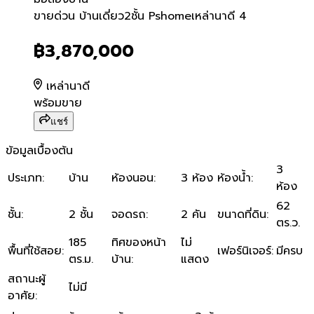
ขายด่วน บ้านเดี่ยว2ชั้น Psh
ขายด่วน บ้านเดี่ยว2ชั้น Pshomeเหล่านาดี 4
฿3,870,000
เหล่านาดี
พร้อมขาย
แชร์
ข้อมูลเบื้องต้น
3
ประเภท
:
บ้าน
ห้องนอน
:
3 ห้อง
ห้องน้ำ
:
ห้อง
62
ชั้น
:
2 ชั้น
จอดรถ
:
2 คัน
ขนาดที่ดิน
:
ตร.ว.
185
ทิศของหน้า
ไม่
พื้นที่ใช้สอย
:
เฟอร์นิเจอร์
:
มีครบ
ตร.ม.
บ้าน
:
แสดง
สถานะผู้
ไม่มี
อาศัย
: