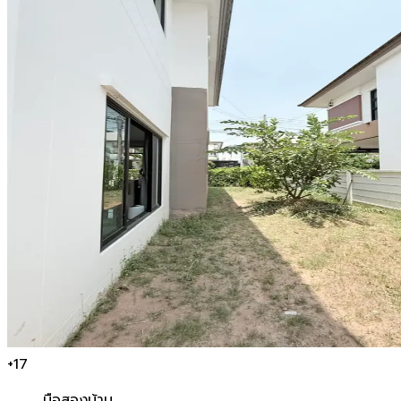
+
17
มือสอง
บ้าน