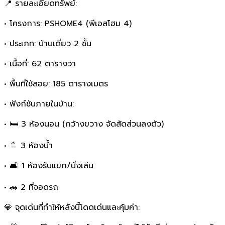
📍 รายละเอียดทรัพย์:
• โครงการ: PSHOME4 (พีเอสโฮม 4)
• ประเภท: บ้านเดี่ยว 2 ชั้น
• เนื้อที่: 62 ตารางวา
• พื้นที่ใช้สอย: 185 ตารางเมตร
• ฟังก์ชันภายในบ้าน:
• 🛏️ 3 ห้องนอน (กว้างขวาง จัดสัดส่วนลงตัว)
• 🚿 3 ห้องน้ำ
• 🛋️ 1 ห้องรับแขก/นั่งเล่น
• 🚗 2 ที่จอดรถ
💎 จุดเด่นที่ทำให้หลังนี้โดดเด่นและคุ้มค่า: