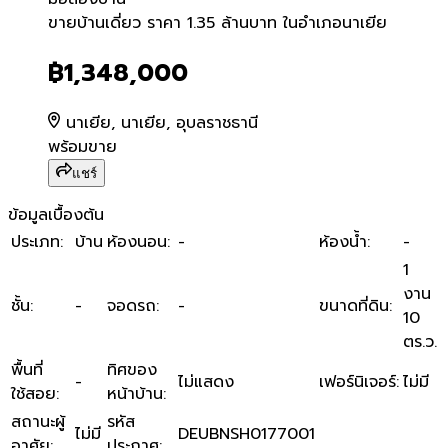
ขายบ้านเดี่ยว ราคา 1.35 ล้า
ขายบ้านเดี่ยว ราคา 1.35 ล้านบาท ในอำเภอนาเยีย
฿1,348,000
นาเยีย, นาเยีย, อุบลราชธานี
พร้อมขาย
แชร์
ข้อมูลเบื้องต้น
ประเภท
:
บ้าน
ห้องนอน
:
-
ห้องน้ำ
:
-
1
งาน
ชั้น
:
-
จอดรถ
:
-
ขนาดที่ดิน
:
10
ตร.ว.
พื้นที่
ทิศของ
-
ไม่แสดง
เฟอร์นิเจอร์
:
ไม่มี
ใช้สอย
:
หน้าบ้าน
:
สถานะผู้
รหัส
ไม่มี
DEUBNSH0177001
อาศัย
:
ประกาศ
: