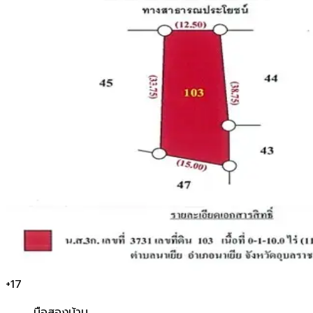
+
17
มือสอง
บ้าน