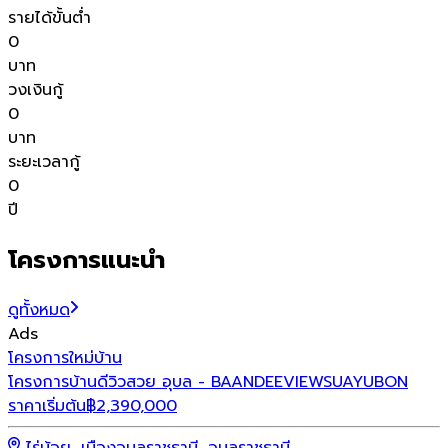
รายได้ขั้นต่ำ
0
บาท
วงเงินกู้
0
บาท
ระยะเวลากู้
0
ปี
โครงการแนะนำ
ดูทั้งหมด
Ads
โ
โครงการใหม่
บ้าน
โ
โครงการบ้านดีวิวสวย อุบล - BAANDEEVIEWSUAYUBON
ราคาเริ่มต้น
฿
2,390,000
ร
ไร่น้อย, เมืองอุบลราชธานี, อุบลราชธานี