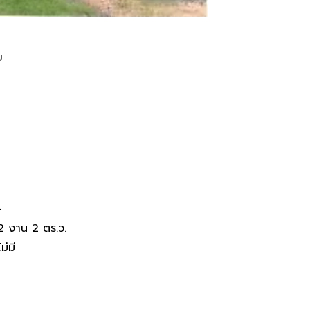
.45 ล้านบาท ในอำเภอนาจะหลวย
ย
-
2 งาน 2 ตร.ว.
ไม่มี