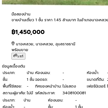
มือสอง
บ้าน
ขายบ้านเดี่ยว 1 ชั้น ราคา 1
ขายบ้านเดี่ยว 1 ชั้น ราคา 1.45 ล้านบาท ในอำเภอนาจะหลว
฿1,450,000
นาจะหลวย, นาจะหลวย, อุบลราชธานี
พร้อมขาย
แชร์
ข้อมูลเบื้องต้น
ประเภท
:
บ้าน
ห้องนอน
:
-
ห้องน้ำ
:
ชั้น
:
1 ชั้น
จอดรถ
:
-
ขนาดที่ดิน
:
พื้นที่ใช้สอย
:
-
ทิศของหน้าบ้าน
:
ไม่แสดง
เฟอร์นิเจอร์
:
สถานะผู้อาศัย
:
ไม่มี
รหัสประกาศ
:
3408100081
ประเภท
:
บ้าน
ห้องนอน
:
-
ห้องน้ำ
:
-
ชั้น
:
1 ชั้น