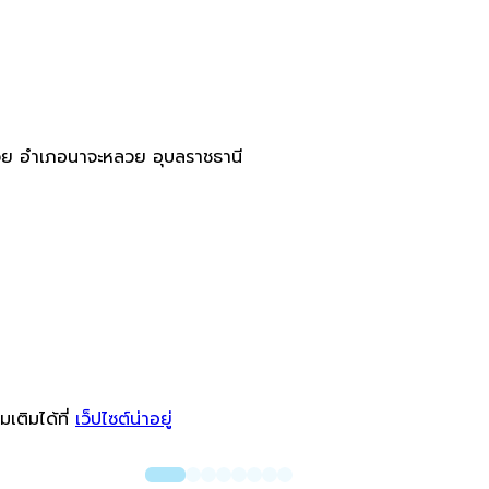
ลวย อำเภอนาจะหลวย อุบลราชธานี
่มเติมได้ที่
เว็ปไซต์น่าอยู่