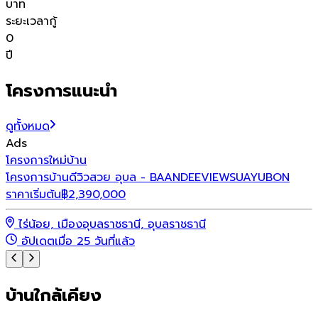
บาท
ระยะเวลากู้
0
ปี
โครงการแนะนำ
ดูทั้งหมด
Ads
โครงการใหม่
บ้าน
เ
โครงการบ้านดีวิวสวย อุบล - BAANDEEVIEWSUAYUBON
ร
ราคาเริ่มต้น
฿
2,390,000
ไร่น้อย, เมืองอุบลราชธานี, อุบลราชธานี
อัปเดตเมื่อ 25 วันที่แล้ว
บ้านใกล้เคียง