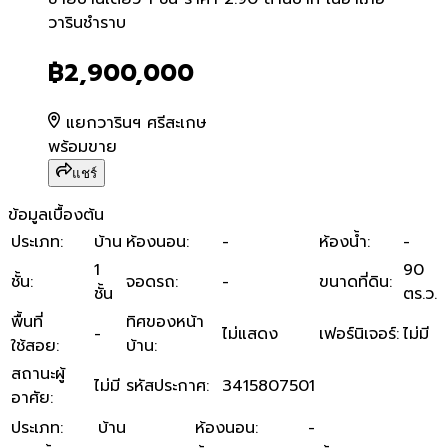
ขายบ้านเดี่ยว 1 ชั้น ราคา 2
วารินชำราบ
฿2,900,000
แยกวารินฯ ศรีสะเกษ
พร้อมขาย
แชร์
ข้อมูลเบื้องต้น
ประเภท
:
บ้าน
ห้องนอน
:
-
ห้องน้ำ
:
-
1
90
ชั้น
:
จอดรถ
:
-
ขนาดที่ดิน
:
ชั้น
ตร.ว.
พื้นที่
ทิศของหน้า
-
ไม่แสดง
เฟอร์นิเจอร์
:
ไม่มี
ใช้สอย
:
บ้าน
:
สถานะผู้
ไม่มี
รหัสประกาศ
:
3415807501
อาศัย
:
ประเภท
:
บ้าน
ห้องนอน
:
-