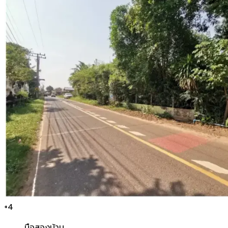
+
4
มือสอง
บ้าน