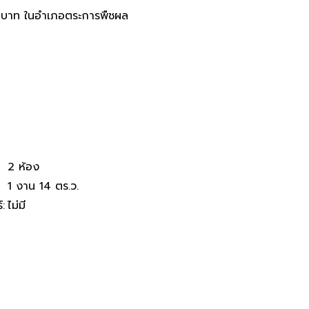
งนอน 2 ห้องน้ำ ราคา 699,000 บ
00 บาท ในอำเภอตระการพืชผล
2 ห้อง
1 งาน 14 ตร.ว.
์
:
ไม่มี