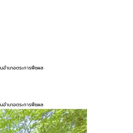
 ในอำเภอตระการพืชผล
 ในอำเภอตระการพืชผล