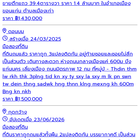
ขายตึกแถว 39.4ตารางวา ราคา 1.4 ล้านบาท ในอำเภอเมือง
ขอนแก่น ตำบลเมืองเก่า
ราคา
฿
1,430,000
ดอนบม
สร้างเมื่อ 24/03/2025
มือสอง
ที่ดิน
ที่ดินถมแล้ว ราคาถูก 3แปลงติดกัน อยู่ท้ายซอยและซอยไม่ลึก
เป็นส่วนตัว เดินทางสะดวก ห่างถนนกลางเมืองแค่ 600ม บึง
แก่นนคร เลี่ยงเมือง ถนนมิตรภาพ 12 กม ที่หมู่บ้ - Thdin thm
lw rkh thk 3plng tid kn xy ty sxy la sxy m lk pn swn
tw dein thng sadwk hng thnn klng mexng kh 600m
Bng kn nkh
ราคา
฿
1,500,000
กุดกว้าง
อัปเดตเมื่อ 23/06/2026
มือสอง
ที่ดิน
ที่ดินราคาถูกถมแล้วทั้งผืน 2แปลงติดกัน บรรยากาศดี เป็นส่วน