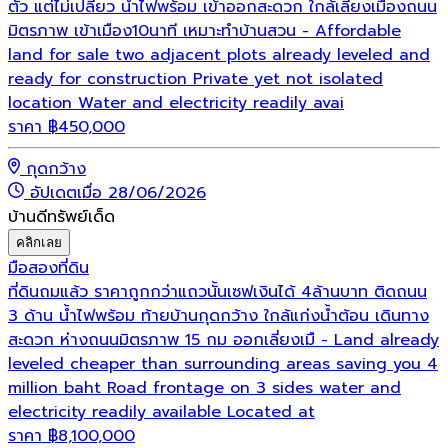
ตัว แต่ไม่เปลี่ยว น้ำไฟพร้อม เข้าออกสะดวก ใกล้เลี่ยงเมืองถนน
มิตรภาพ เข้าเมือง10นาที เหมาะทำบ้านสวน - Affordable
land for sale two adjacent plots already leveled and
ready for construction Private yet not isolated
location Water and electricity readily avai
ราคา
฿
450,000
กุดกว้าง
อัปเดตเมื่อ 28/06/2026
บ้านดีทรัพย์เด็ด
คลิกเลย
มือสอง
ที่ดิน
ที่ดินถมแล้ว ราคาถูกกว่าแถวนั้นเซฟเงินได้ 4ล้านบาท ติดถนน
3 ด้าน น้ำไฟพร้อม ท้ายบ้านกุดกว้าง ใกล้แก่งน้ำต้อน เดินทาง
สะดวก ห่างถนนมิตรภาพ 15 กม ออกเลี่ยงเมื - Land already
leveled cheaper than surrounding areas saving you 4
million baht Road frontage on 3 sides water and
electricity readily available Located at
ราคา
฿
8,100,000