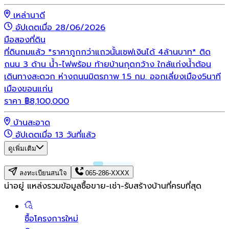
เหล่านาดี
อัปเดตเมื่อ 28/06/2026
มือสอง
ที่ดิน
ที่ดินถมแล้ว *ราคาถูกกว่าแถวนั้นเซฟเงินได้ 4ล้านบาท* ติด
ถนน 3 ด้าน น้ำ-ไฟพร้อม ท้ายบ้านกุดกว้าง ใกล้แก่งน้ำต้อน
เดินทางสะดวก ห่างถนนมิตรภาพ 1.5 กม. ออกเลี่ยงเมือง5นาที
เมืองขอนแก่น
ราคา
฿
8,100,000
บ้านสะอาด
อัปเดตเมื่อ 13 วันที่แล้ว
ดูเพิ่มเติม
ลงทะเบียนสนใจ
065-286-XXXX
น่าอยู่ แหล่งรวมข้อมูล
ซื้อขาย-เช่า-รับสร้างบ้านที่ครบที่สุด
ซื้อโครงการใหม่