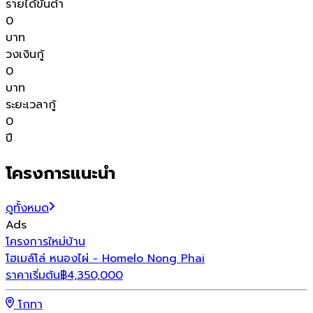
รายได้ขั้นต่ำ
0
บาท
วงเงินกู้
0
บาท
ระยะเวลากู้
0
ปี
โครงการแนะนำ
ดูทั้งหมด
Ads
โครงการใหม่
บ้าน
โ
โฮเมล์โล่ หนองไผ่ - Homelo Nong Phai
เ
ราคาเริ่มต้น
฿
4,350,000
ร
โกทา