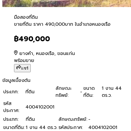
มือสอง
ที่ดิน
ขายที่ดิน ราคา 490,000บาท
ขายที่ดิน ราคา 490,000บาท ในอำเภอหนองเรือ
฿490,000
ยางคำ, หนองเรือ, ขอนแก่น
พร้อมขาย
แชร์
ข้อมูลเบื้องต้น
ลักษณะ
ขนาด
1 งาน 44
ประเภท
:
ที่ดิน
-
ทรัพย์
:
ที่ดิน
:
ตร.ว.
รหัส
4004102001
ประกาศ
:
ประเภท
:
ที่ดิน
ลักษณะทรัพย์
:
-
ขนาดที่ดิน
:
1 งาน 44 ตร.ว.
รหัสประกาศ
:
4004102001