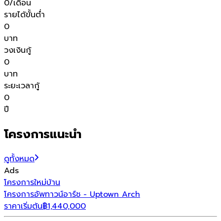
0
/เดือน
รายได้ขั้นต่ำ
0
บาท
วงเงินกู้
0
บาท
ระยะเวลากู้
0
ปี
โครงการแนะนำ
ดูทั้งหมด
Ads
โครงการใหม่
บ้าน
โ
โครงการอัพทาวน์อาร์ช - Uptown Arch
โ
ราคาเริ่มต้น
฿
1,440,000
ร