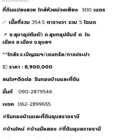
ที่ดินแปลงสวย
ใกล้ห้วยม่วงเพียง
300
เมตร
✅
เนื้อที่รวม
354.5
ตารางวา
รวม
5
โฉนด
📌
ซ
.
สุขาอุปถัมถ์
5
ถ
.
สุขทอุปถัมภ์
ต
.
ใน
เมือง
อ
.
เมือง
จ
.
อุบลฯ
**
ใกล้ร
.
ร
.
เบ็ญจมฯ
/
เซนทรัล
/
การประปา
💵
ราคา : 8,900,000
สนใจ
♥️
ติดต่อ
:
รินทองบ้านและที่ดิน
มิ้นท์
090-2879546
เบรค
062-2899655
#
รินทองบ้านและที่ดินอุบลราชธานี
#
บ้านใหม่
#
บ้านมือสอง
#
ที่ดินอุบลราชธานี